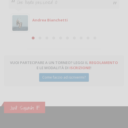
Ciao. Sono a Treviglio da poco e vorrei tornare a
giocare. Se sei in zona e puoi giocare fammi sapere.
Michele
Michele Miglionico
VUOI PARTECIPARE A UN TORNEO? LEGGI IL
REGOLAMENTO
E LE MODALITÀ DI
ISCRIZIONE
!
Come faccio ad iscrivermi?
Just Squash It!