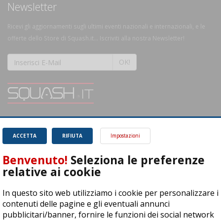
Newsletter
Ricevi gli aggiornamenti sugli ultimi eventi nazionali e internazionali, e le
offerte dello Store di Squash.it... Iscriviti alla nostra Newsletter!
OK!
SQUASH.it: Il punto di riferimento quotidiano per tutti gli amanti di questo
magnifico sport.
Leggi
ACCETTA
RIFIUTA
Impostazioni
Benvenuto!
Seleziona le preferenze
relative ai cookie
In questo sito web utilizziamo i cookie per personalizzare i
ASD Let's Sport - Via T. Olivelli 3, 25014 Castenedolo (BS) - P. Iva:
contenuti delle pagine e gli eventuali annunci
04278030988
pubblicitari/banner, fornire le funzioni dei social network
© Copyright 2015 | All Rights Reserved - Powered by
DynDevice