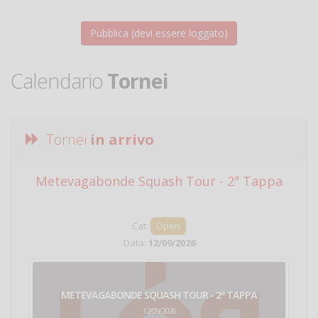
Calendario
Tornei
Tornei
in arrivo
Metevagabonde Squash Tour - 2ª Tappa
Ci
Cat:
Open
Data:
12/09/2026
METEVAGABONDE SQUASH TOUR - 2ª TAPPA
12/09/2026