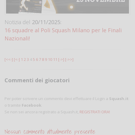
Notizia del
20/11/2025:
16 squadre al Poli Squash Milano per le Finali
Nazionali!
[<<-]
[<-]
1
2
3
4
5
6
7
8
9
10
11
[->]
[->>]
Commenti dei giocatori
Per poter scrivere un commento devi effettuare il Login a
Squash.it
o tramite
Facebook
.
Se non sei ancora registrato a Squash.it,
REGISTRATI ORA!
Nessun commento attualmente presente