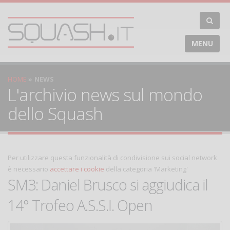
MENU
HOME
NEWS
L'archivio news sul mondo
dello Squash
Per utilizzare questa funzionalità di condivisione sui social network
è necessario
accettare i cookie
della categoria 'Marketing'
SM3: Daniel Brusco si aggiudica il
14° Trofeo A.S.S.I. Open