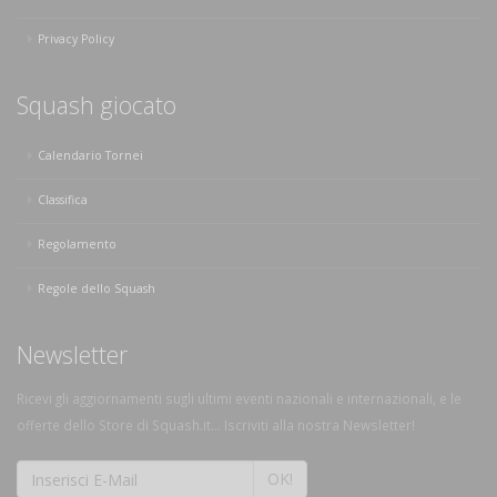
Privacy Policy
Squash giocato
Calendario Tornei
Classifica
Regolamento
Regole dello Squash
Newsletter
Ricevi gli aggiornamenti sugli ultimi eventi nazionali e internazionali, e le
offerte dello Store di Squash.it... Iscriviti alla nostra Newsletter!
OK!