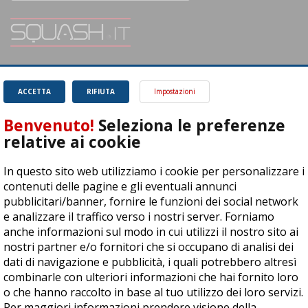
SQUASH.it: Il punto di riferimento quotidiano per tutti gli amanti di questo
magnifico sport.
Leggi
ACCETTA
RIFIUTA
Impostazioni
Benvenuto!
Seleziona le preferenze
relative ai cookie
In questo sito web utilizziamo i cookie per personalizzare i
ASD Let's Sport - Via T. Olivelli 3, 25014 Castenedolo (BS) - P. Iva:
contenuti delle pagine e gli eventuali annunci
04278030988
pubblicitari/banner, fornire le funzioni dei social network
© Copyright 2015 | All Rights Reserved - Powered by
DynDevice
e analizzare il traffico verso i nostri server. Forniamo
anche informazioni sul modo in cui utilizzi il nostro sito ai
Privacy Policy
Cookie Policy
Accessibilità
Sitemap
nostri partner e/o fornitori che si occupano di analisi dei
dati di navigazione e pubblicità, i quali potrebbero altresì
combinarle con ulteriori informazioni che hai fornito loro
o che hanno raccolto in base al tuo utilizzo dei loro servizi.
Per maggiori informazioni prendere visione della
cookie