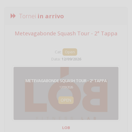
Tornei
in arrivo
Metevagabonde Squash Tour - 2ª Tappa
Ci
Cat:
Open
Data:
12/09/2026
METEVAGABONDE SQUASH TOUR - 2ª TAPPA
12/09/2026
OPEN
LOB