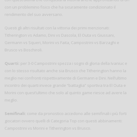
con un problemino fisico che ha sicuramente condizionato il
rendimento del suo avversario.
Questi gli altri risultati con la vittoria dei primi menzionati:
Titherington vs Adamo, Dini vs Dascola, El Outa vs Giussani,
Germann vs Squeri, Morini vs Faita, Campostrini vs Barzaghi e
Brusco vs Boschiroli.
Quarti:
per 3-0 Campostrini spezza i sogni di gloria della Ivaniuc e
con lo stesso risultato anche sia Brusco che Titherington hanno la
meglio nei confronti rispettivamente di Germann e Dini. Nell’ultimo
incontro dei quarti invece grande “battaglia” sportiva tra El Outa e
Morini con quest’ultimo che solo al quinto game riesce ad avere la
meglio.
Semifinali:
come da pronostico accedono alle semifinali i più forti
giocatori ovvero quelli di Categoria Top con questi abbinamenti:
Campostrini vs Morini e Titherington vs Brusco.