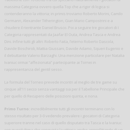
massima Categoria ovvero quella Top che a rigor di logica si
contenderanno la vittoria; in primis troviamo Roberto Morini, Camilo
Germann, Alexander Titherington, Gian Mario Campostrini e a
chiudere il rientrante Daniel Brusco. Poi a seguire tre giocatori di I
Categoria rappresentati da Jaafar El Outa, Andrea Tasca e Andrea
Dini. Infine tutti gli altri: Roberto Faita, l’eterno Roberto Dascola,
Davide Boschiroli, Mattia Giussani, Davide Adamo, Squeri Eugenio e
il debuttante Valerio Barzaghi. Una menzione particolare per Natalia
Ivaniuc ormai “affezionata” partecipante ai Tornei in
rappresentanza del gentil sesso.
La formula del Torneo prevede incontri al meglio de tre game su
cinque all’11 secco senza vantaggi sia per il Tabellone Principale che
per quello di Recupero delle posizioni quinta, e nona.
Primo Turno:
incredibilmente tutti gli incontri terminano con lo
stesso risultato per 3-0 vedendo prevalere i giocatori di Categoria
superiore tranne nel caso di quello disputato tra Tasca e la Ivaniuc
con quest’ultima che conquista la vittoria anche approfittando di un