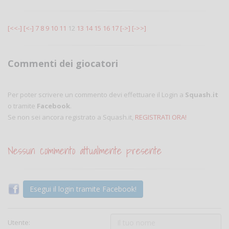
[<<-]
[<-]
7
8
9
10
11
12
13
14
15
16
17
[->]
[->>]
Commenti dei giocatori
Per poter scrivere un commento devi effettuare il Login a
Squash.it
o tramite
Facebook
.
Se non sei ancora registrato a Squash.it,
REGISTRATI ORA!
Nessun commento attualmente presente
Esegui il login tramite Facebook!
Utente: