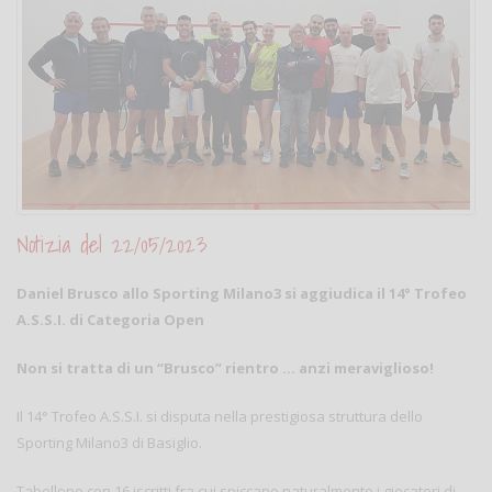
Notizia del 22/05/2023
Daniel Brusco allo Sporting Milano3 si aggiudica il 14° Trofeo
A.S.S.I. di Categoria Open
Non si tratta di un “Brusco” rientro … anzi meraviglioso!
Il 14° Trofeo A.S.S.I. si disputa nella prestigiosa struttura dello
Sporting Milano3 di Basiglio.
Tabellone con 16 iscritti fra cui spiccano naturalmente i giocatori di