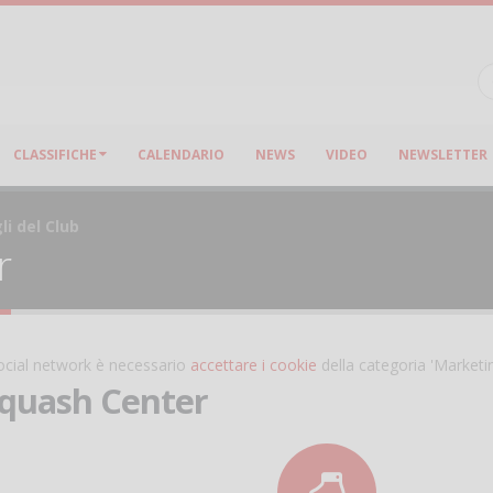
CLASSIFICHE
CALENDARIO
NEWS
VIDEO
NEWSLETTER
li del Club
r
 social network è necessario
accettare i cookie
della categoria 'Marketi
Squash Center