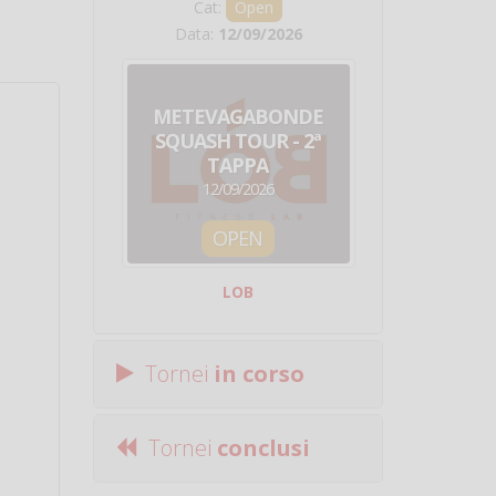
Cat:
Open
Cat:
Squ
Data:
12/09/2026
Data:
19/0
METEVAGABONDE
CIRCU
SQUASH TOUR - 2ª
NAZION
TAPPA
SQUADRE - 
12/09/2026
19/09/
OPEN
SQUA
LOB
Centro Sporti
Tornei
in corso
Tornei
conclusi