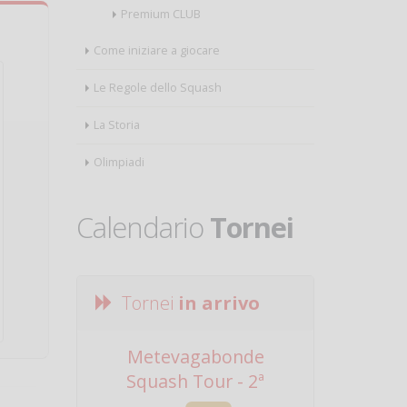
Premium CLUB
Come iniziare a giocare
Le Regole dello Squash
La Storia
Olimpiadi
Calendario
Tornei
Tornei
in arrivo
Metevagabonde
Circuito Na
Squash Tour - 2ª
Squadre - 
Tappa