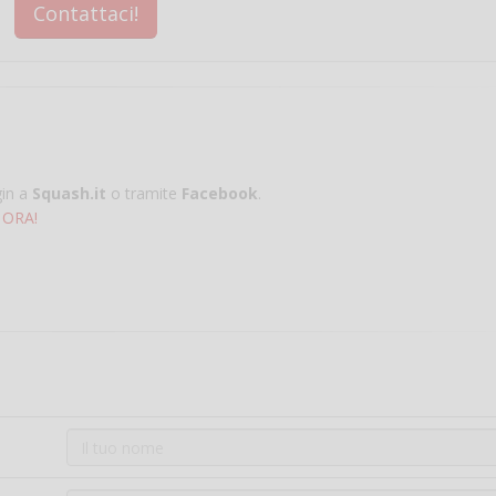
Contattaci!
gin a
Squash.it
o tramite
Facebook
.
 ORA!