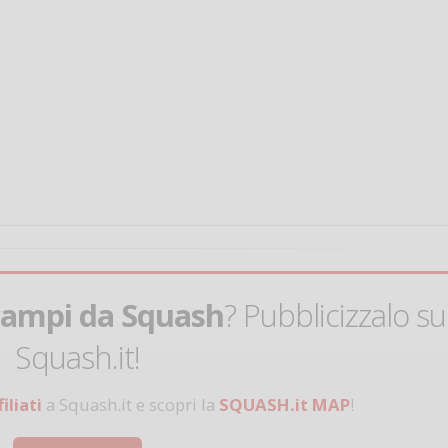
Salve,
come fare per pren
il campo per giocare
un mio amico?
Devo chiamare il nu
telefonico o si può f
online?
campi da Squash
? Pubblicizzalo su
Grazie
Squash.it!
Vanessa Ca
iliati
a Squash.it e scopri la
SQUASH.it MAP
!