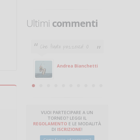
Ultimi
commenti
Che figata pazzesca! :O
Ciao. Son
poco e v
otare
giocare.
 con
puoi gio
Andrea Bianchetti
mero
Michele
are
VUOI PARTECIPARE A UN
TORNEO? LEGGI IL
talano
REGOLAMENTO
E LE MODALITÀ
DI
ISCRIZIONE
!
Come faccio ad iscrivermi?