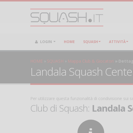
LOGIN
HOME
SQUASH
ATTIVITÀ
HOME
SQUASH
Mappa Club & Giocatori
Dettag
Landala Squash Cente
Per utilizzare questa funzionalità di condivisione sui
Club di Squash:
Landala 