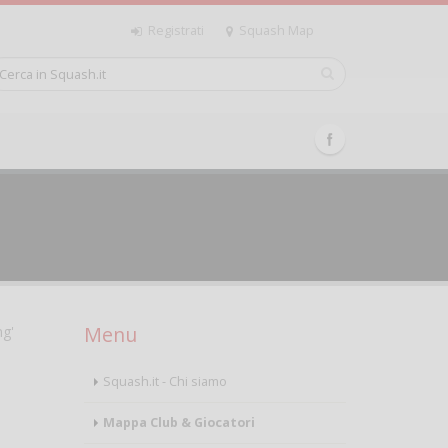
Registrati
Squash Map
Menu
ng'
Squash.it - Chi siamo
Mappa Club & Giocatori