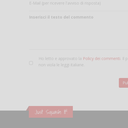
E-Mail (per ricevere l'avviso di risposta)
Inserisci il testo del commento
Ho letto e approvato la
Policy dei commenti
. Il
non viola le leggi italiane.
Just Squash It!