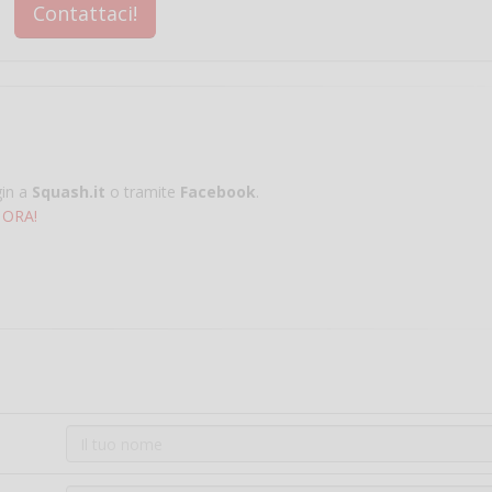
Contattaci!
gin a
Squash.it
o tramite
Facebook
.
 ORA!