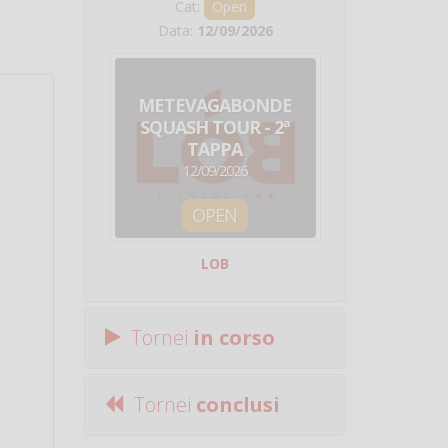
Cat:
Open
Cat:
Squ
Data:
12/09/2026
Data:
19/0
METEVAGABONDE
CIRCU
SQUASH TOUR - 2ª
NAZION
TAPPA
SQUADRE - 
12/09/2026
19/09/
OPEN
SQUA
LOB
Centro Sporti
Tornei
in corso
Tornei
conclusi