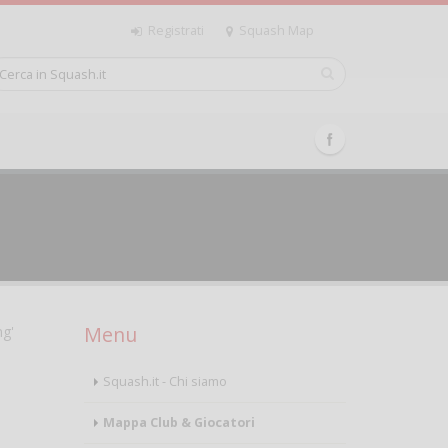
Registrati
Squash Map
Menu
ng'
Squash.it - Chi siamo
Mappa Club & Giocatori