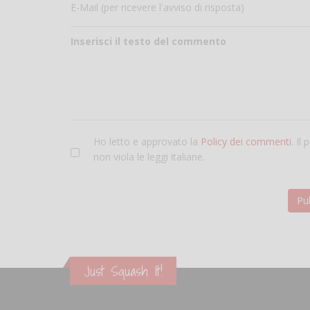
E-Mail (per ricevere l'avviso di risposta)
Inserisci il testo del commento
Ho letto e approvato la
Policy dei commenti
. Il
non viola le leggi italiane.
Just Squash It!