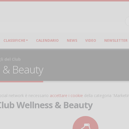
CLASSIFICHE
CALENDARIO
NEWS
VIDEO
NEWSLETTER
li del Club
 & Beauty
 social network è necessario
accettare i cookie
della categoria 'Marketi
lub Wellness & Beauty