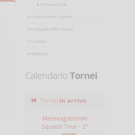
Premium CLUB
Come iniziare a giocare
Le Regole dello Squash
La Storia
Olimpiadi
Calendario
Tornei
Tornei
in arrivo
Metevagabonde
Circuito Na
Squash Tour - 2ª
Squadre - 
Tappa