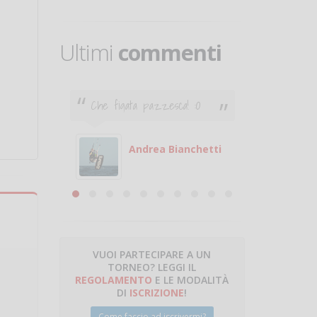
Ultimi
commenti
Che figata pazzesca! :O
Ciao. Son
poco e v
otare
giocare.
 con
puoi gio
Andrea Bianchetti
mero
Michele
are
VUOI PARTECIPARE A UN
TORNEO? LEGGI IL
talano
REGOLAMENTO
E LE MODALITÀ
DI
ISCRIZIONE
!
Come faccio ad iscrivermi?