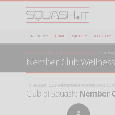
LOGIN
HOME
SQUASH
ATTIVITÀ
HOME
SQUASH
Mappa Club & Giocatori
Dettag
Nember Club Wellness
Per utilizzare questa funzionalità di condivisione sui
Club di Squash:
Nember C