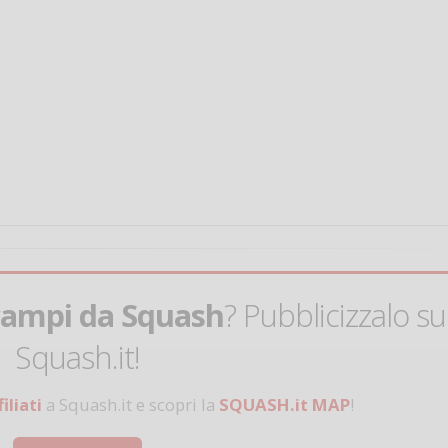
Salve,
come fare per pren
il campo per giocare
un mio amico?
Devo chiamare il nu
telefonico o si può f
online?
campi da Squash
? Pubblicizzalo su
Grazie
Squash.it!
Vanessa Ca
iliati
a Squash.it e scopri la
SQUASH.it MAP
!