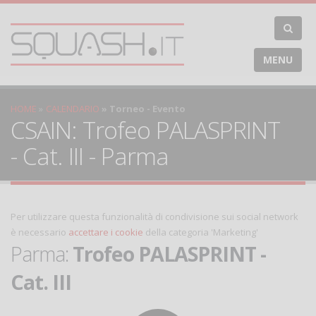
MENU
HOME
CALENDARIO
Torneo - Evento
CSAIN: Trofeo PALASPRINT
- Cat. III - Parma
Per utilizzare questa funzionalità di condivisione sui social network
è necessario
accettare i cookie
della categoria 'Marketing'
Parma:
Trofeo PALASPRINT -
Cat. III