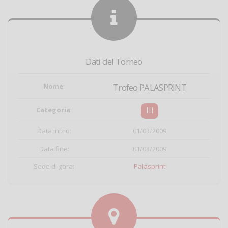
Dati del Torneo
Nome
:
Trofeo PALASPRINT
III
Categoria
:
Data inizio:
01/03/2009
Data fine:
01/03/2009
Sede di gara:
Palasprint