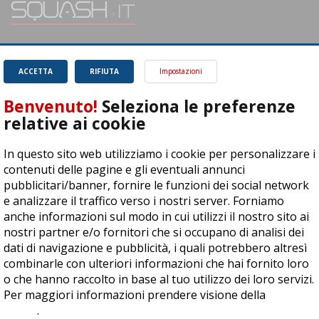
SQUASH.it: Il punto di riferimento quotidiano per tutti gli amanti di questo
magnifico sport.
Leggi
ACCETTA
RIFIUTA
Impostazioni
Benvenuto!
Seleziona le preferenze
relative ai cookie
In questo sito web utilizziamo i cookie per personalizzare i
ASD Let's Sport - Via T. Olivelli 3, 25014 Castenedolo (BS) - P. Iva:
contenuti delle pagine e gli eventuali annunci
04278030988
pubblicitari/banner, fornire le funzioni dei social network
© Copyright 2015 | All Rights Reserved - Powered by
DynDevice
e analizzare il traffico verso i nostri server. Forniamo
anche informazioni sul modo in cui utilizzi il nostro sito ai
Privacy Policy
Cookie Policy
Accessibilità
Sitemap
nostri partner e/o fornitori che si occupano di analisi dei
dati di navigazione e pubblicità, i quali potrebbero altresì
combinarle con ulteriori informazioni che hai fornito loro
o che hanno raccolto in base al tuo utilizzo dei loro servizi.
Per maggiori informazioni prendere visione della
cookie
policy
.