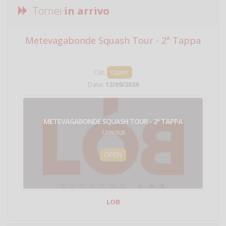
Tornei
in arrivo
Metevagabonde Squash Tour - 2ª Tappa
Ci
Cat:
Open
Data:
12/09/2026
METEVAGABONDE SQUASH TOUR - 2ª TAPPA
12/09/2026
OPEN
LOB