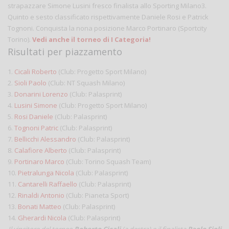
strapazzare Simone Lusini fresco finalista allo Sporting Milano3.
Quinto e sesto classificato rispettivamente Daniele Rosi e Patrick
Tognoni. Conquista la nona posizione Marco Portinaro (Sportcity
Torino).
Vedi anche il torneo di I Categoria!
Risultati per piazzamento
1.
Cicali Roberto
(Club: Progetto Sport Milano)
2.
Sioli Paolo
(Club: NT Squash Milano)
3.
Donarini Lorenzo
(Club: Palasprint)
4.
Lusini Simone
(Club: Progetto Sport Milano)
5.
Rosi Daniele
(Club: Palasprint)
6.
Tognoni Patric
(Club: Palasprint)
7.
Bellicchi Alessandro
(Club: Palasprint)
8.
Calafiore Alberto
(Club: Palasprint)
9.
Portinaro Marco
(Club: Torino Squash Team)
10.
Pietralunga Nicola
(Club: Palasprint)
11.
Cantarelli Raffaello
(Club: Palasprint)
12.
Rinaldi Antonio
(Club: Pianeta Sport)
13.
Bonati Matteo
(Club: Palasprint)
14.
Gherardi Nicola
(Club: Palasprint)
Il vincitore del torneo
Roberto Cicali
(a destra) e il finalista
Paolo Sioli