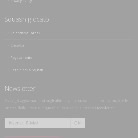
Privacy Policy
Squash giocato
Calendario Tornei
Classifica
Regolamento
Regole dello Squash
Newsletter
Ricevi gli aggiornamenti sugli ultimi eventi nazionali e internazionali, e le
offerte dello Store di Squash.it... Iscriviti alla nostra Newsletter!
OK!