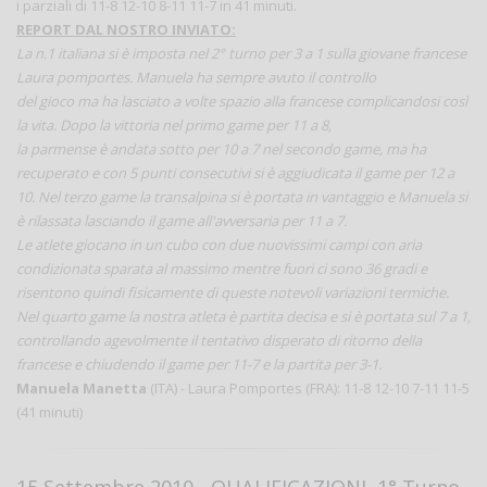
i parziali di 11-8 12-10 8-11 11-7 in 41 minuti.
REPORT DAL NOSTRO INVIATO:
La n.1 italiana si è imposta nel 2° turno per 3 a 1 sulla giovane francese
Laura pomportes. Manuela ha sempre avuto il controllo
del gioco ma ha lasciato a volte spazio alla francese complicandosi così
la vita. Dopo la vittoria nel primo game per 11 a 8,
la parmense è andata sotto per 10 a 7 nel secondo game, ma ha
recuperato e con 5 punti consecutivi si è aggiudicata il game per 12 a
10. Nel terzo game la transalpina si è portata in vantaggio e Manuela si
è rilassata lasciando il game all'avversaria per 11 a 7.
Le atlete giocano in un cubo con due nuovissimi campi con aria
condizionata sparata al massimo mentre fuori ci sono 36 gradi e
risentono quindi fisicamente di queste notevoli variazioni termiche.
Nel quarto game la nostra atleta è partita decisa e si è portata sul 7 a 1,
controllando agevolmente il tentativo disperato di ritorno della
francese e chiudendo il game per 11-7 e la partita per 3-1.
Manuela Manetta
(ITA) - Laura Pomportes (FRA): 11-8 12-10 7-11 11-5
(41 minuti)
15 Settembre 2010 - QUALIFICAZIONI, 1° Turno