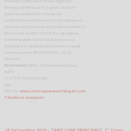
mondiale battendo in finale l'egiziana
Omneya Abdel Kawy in 3 game secchi in
mezz'ora esatta. Per Omneya la
soddisfazione di essere la prima egiziana in
assoluto ad arrivare in una finale mondiale. A
Nicol David un altro record che eguaglia la
indimenticabile Sarah Fitz-Gerald, ma la
malesiana è imbattuta quest'anno e ha già
vinto in carriera 48 titoli WISPA... Chi la
fermerà?
Nicol David
(MAS) - Omneya Abdel Kawy
(EGY):
11-5 11-8 11-6 (30 minuti)
Sito
ufficiale:
www.sohosquareworldopen.com
Tabellone completo
18 Settembre 2010 - TABELLONE PRINCIPALE, 1° Turno