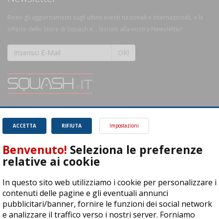
Ricevi gli aggiornamenti sugli ultimi eventi nazionali e internazionali, e le
offerte dello Store di Squash.it... Iscriviti alla nostra Newsletter!
OK!
SQUASH.it: Il punto di riferimento quotidiano per tutti gli amanti di questo
magnifico sport.
Leggi
ACCETTA
RIFIUTA
Impostazioni
Benvenuto!
Seleziona le preferenze
relative ai cookie
In questo sito web utilizziamo i cookie per personalizzare i
ASD Let's Sport - Via T. Olivelli 3, 25014 Castenedolo (BS) - P. Iva:
contenuti delle pagine e gli eventuali annunci
04278030988
pubblicitari/banner, fornire le funzioni dei social network
© Copyright 2015 | All Rights Reserved - Powered by
DynDevice
e analizzare il traffico verso i nostri server. Forniamo