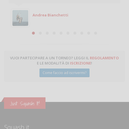
giocare. Se sei in zona e puoi giocare fammi sapere.
Michele
Michele Miglionico
VUOI PARTECIPARE A UN TORNEO? LEGGI IL
REGOLAMENTO
E LE MODALITÀ DI
ISCRIZIONE
!
Come faccio ad iscrivermi?
Just Squash It!
Squash.it