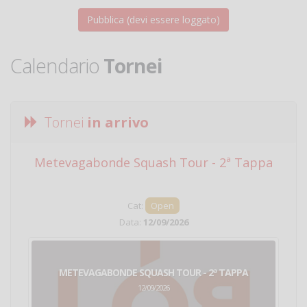
Calendario
Tornei
Tornei
in arrivo
Metevagabonde Squash Tour - 2ª Tappa
Ci
Cat:
Open
Data:
12/09/2026
METEVAGABONDE SQUASH TOUR - 2ª TAPPA
12/09/2026