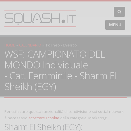
MENU
HOME
CALENDARIO
Torneo - Evento
WSF: CAMPIONATO DEL
MONDO Individuale
- Cat. Femminile - Sharm El
Sheikh (EGY)
Per utilizzare questa funzionalità di condivisione sui social network
è necessario
accettare i cookie
della categoria 'Marketing'
Sharm El Sheikh (EGY):