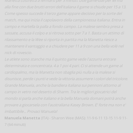
Manetta costretta a fermarsi per 3 minuti. Due game-ball per lei ma
alla fine con due brutti errori dell'italiana il game si chiude per 15 a 13.
Come spesso succede il terzo game appare decisivo per la sorte del
match, ma qui inizia il capolavoro della campionessa italiana. Entra in
campo e martella la palla a fondo campo. La malese sembra presa a
sassate, accusa il colpo e si ritrova sotto per 7 a 1. Basta un attimo di
rilassamento e la Wee si riporta in partita ma la Manetta riesce a
mantenere il vantaggio e a chiudere per 11 a 9 con una bella volè nel
nick di rovescio.
Le atlete sono stanche ma il quinto game vede l'azzurra entrare
determinata e concentrata. 4 a 1 poi 4 pari. Ci si attende un game al
cardiopalmo, ma la Manetta non sbaglia più nulla a la malese si
disunisce, perde i punti e vede la vittoria assumere i colori del tricolore.
Grande Manuela, anche la bandiera italiana sui pennoni attorno al
campo in vetro nel deserto di Sharm. Tra le migliori giocatrici del
mondo si parla anche italiano e la bella Manuela domani potrà anche
provare a giocarsela con l'australiana Kasey Brown. E' forte ma non e'
imbattibile... Provaci Manuela!
Manuela Manetta
(ITA) - Sharon Wee (MAS): 11-9 6-11 13-15 11-9 11-
7 (64 minuti)