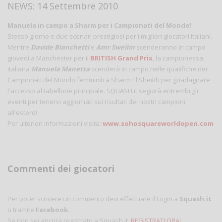
NEWS: 14 Settembre 2010
Manuela in campo a Sharm per i Campionati del Mondo!
Stesso giorno e due scenari prestigiosi per i migliori giocatori italiani.
Mentre
Davide Bianchetti
e
Amr Swelim
scenderanno in campo
giovedì a Manchester per il
BRITISH Grand Prix
, la campionessa
italiana
Manuela Manetta
scenderà in campo nelle qualifiche dei
Campionati del Mondo femminili a Sharm El Sheikh per guadagnare
l'accesso al tabellone principale. SQUASH.it seguirà entrembi gli
eventi per tenervi aggiornati sui risultati dei nostri campioni
all'estero!
Per ulteriori informazioni visita:
www.sohosquareworldopen.com
Commenti dei giocatori
Per poter scrivere un commento devi effettuare il Login a
Squash.it
o tramite
Facebook
.
Se non sei ancora registrato a Squash.it,
REGISTRATI ORA!