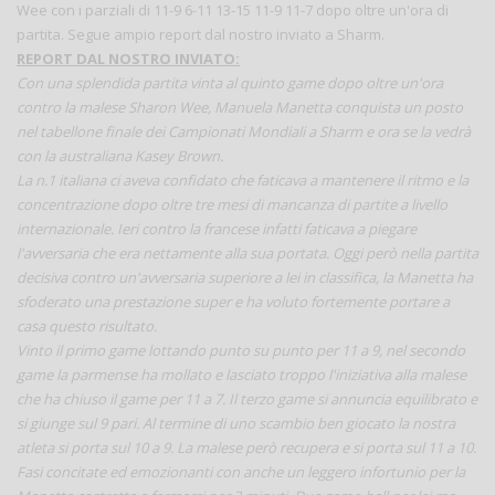
Wee con i parziali di 11-9 6-11 13-15 11-9 11-7 dopo oltre un'ora di
partita. Segue ampio report dal nostro inviato a Sharm.
REPORT DAL NOSTRO INVIATO:
Con una splendida partita vinta al quinto game dopo oltre un'ora
contro la malese Sharon Wee, Manuela Manetta conquista un posto
nel tabellone finale dei Campionati Mondiali a Sharm e ora se la vedrà
con la australiana Kasey Brown.
La n.1 italiana ci aveva confidato che faticava a mantenere il ritmo e la
concentrazione dopo oltre tre mesi di mancanza di partite a livello
internazionale. Ieri contro la francese infatti faticava a piegare
l'avversaria che era nettamente alla sua portata. Oggi però nella partita
decisiva contro un'avversaria superiore a lei in classifica, la Manetta ha
sfoderato una prestazione super e ha voluto fortemente portare a
casa questo risultato.
Vinto il primo game lottando punto su punto per 11 a 9, nel secondo
game la parmense ha mollato e lasciato troppo l'iniziativa alla malese
che ha chiuso il game per 11 a 7. Il terzo game si annuncia equilibrato e
si giunge sul 9 pari. Al termine di uno scambio ben giocato la nostra
atleta si porta sul 10 a 9. La malese però recupera e si porta sul 11 a 10.
Fasi concitate ed emozionanti con anche un leggero infortunio per la