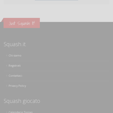
Just Squash It!
Squash.it
Chi siamo
Registrati
Contattaci
Privacy Policy
Squash giocato
Calendario Tornei