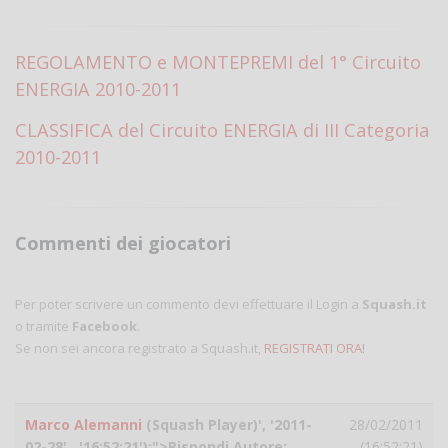
REGOLAMENTO e MONTEPREMI del 1° Circuito
ENERGIA 2010-2011
CLASSIFICA del Circuito ENERGIA di III Categoria
2010-2011
Commenti dei giocatori
Per poter scrivere un commento devi effettuare il Login a
Squash.it
o tramite
Facebook
.
Se non sei ancora registrato a Squash.it,
REGISTRATI ORA!
Marco Alemanni
(Squash Player)', '2011-
28/02/2011
02-28' , '16:52:21');">Rispondi Autore:
(16:52:21)