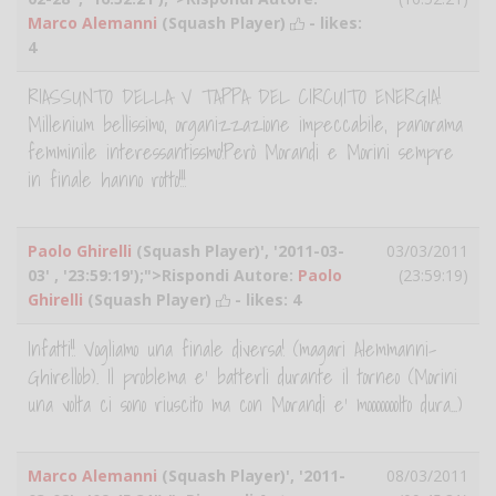
Marco Alemanni
(Squash Player)
- likes:
4
RIASSUNTO DELLA V TAPPA DEL CIRCUITO ENERGIA!
Millenium bellissimo, organizzazione impeccabile, panorama
femminile interessantissmo!Però Morandi e Morini sempre
in finale hanno rotto!!!
Paolo Ghirelli
(Squash Player)', '2011-03-
03/03/2011
03' , '23:59:19');">Rispondi Autore:
Paolo
(23:59:19)
Ghirelli
(Squash Player)
- likes:
4
Infatti!! Vogliamo una finale diversa! (magari Alemmanni-
Ghirellob). Il problema e' batterli durante il torneo (Morini
una volta ci sono riuscito ma con Morandi e' mooooooolto dura...)
Marco Alemanni
(Squash Player)', '2011-
08/03/2011