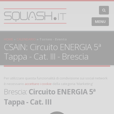
MENU
HOME
CALENDARIO
Torneo - Evento
CSAIN: Circuito ENERGIA 5ª
Tappa - Cat. III - Brescia
Per utilizzare questa funzionalità di condivisione sui social network
è necessario
accettare i cookie
della categoria 'Marketing'
Brescia:
Circuito ENERGIA 5ª
Tappa - Cat. III