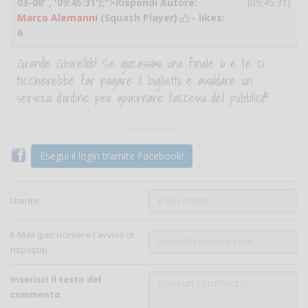
03-08' , '09:45:31');">Rispondi Autore:
(09:45:31)
Marco Alemanni
(Squash Player)
- likes:
6
Grande Ghirellob! Se giocassimo una finale io e te ci
toccherebbe far pagare il biglietto e assoldare un
servizio d'ordine per governare l'accesso del pubblico!!!
Esegui il login tramite Facebook!
Utente:
E-Mail (per ricevere l'avviso di
risposta)
Inserisci il testo del
commento