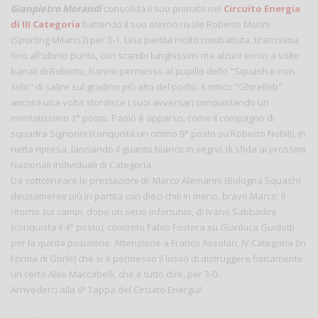
Gianpietro Morandi
consolida il suo primato nel
Circuito Energia
di III Categoria
battendo il suo eterno rivale Roberto Morini
(Sporting Milano3) per 3-1. Una partita molto combattuta, tiratissima
fino all'ultimo punto, con scambi lunghissimi ma alcuni errori a volte
banali di Roberto, hanno permesso al pupillo dello "Squash e non
solo" di salire sul gradino più alto del podio. Il mitico "Ghirellob"
ancora una volta stordisce i suoi avversari conquistando un
meritatissimo 3° posto. Paolo è apparso, come il compagno di
squadra Signorini (conquista un ottimo 9° posto su Roberto Nobili), in
netta ripresa, lanciando il guanto bianco in segno di sfida ai prossimi
Nazionali Individuali di Categoria.
Da sottolineare le prestazioni di: Marco Alemanni (Bologna Squash)
decisamente più in partita con dieci chili in meno..bravo Marco; il
ritorno sui campi, dopo un serio infortunio, di Ivano Sabbadini
(conquista il 4° posto); concreto Fabio Fostera su Gianluca Guidotti
per la quinta posizione. Attenzione a Franco Assolari, IV Categoria (In
Forma di Gorle) che si è permesso il lusso di distruggere fisicamente
un certo Alex Maccabelli, che è tutto dire, per 3-0..
Arrivederci alla 6ª Tappa del Circuito Energia!