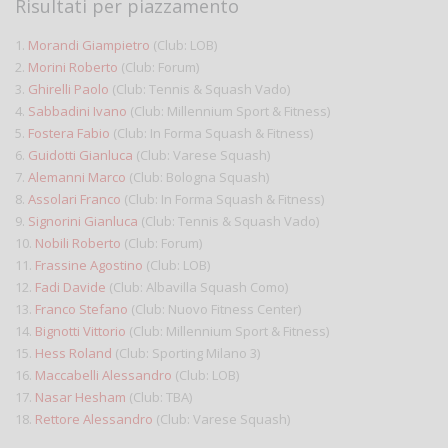
Risultati per piazzamento
1.
Morandi Giampietro
(Club: LOB)
2.
Morini Roberto
(Club: Forum)
3.
Ghirelli Paolo
(Club: Tennis & Squash Vado)
4.
Sabbadini Ivano
(Club: Millennium Sport & Fitness)
5.
Fostera Fabio
(Club: In Forma Squash & Fitness)
6.
Guidotti Gianluca
(Club: Varese Squash)
7.
Alemanni Marco
(Club: Bologna Squash)
8.
Assolari Franco
(Club: In Forma Squash & Fitness)
9.
Signorini Gianluca
(Club: Tennis & Squash Vado)
10.
Nobili Roberto
(Club: Forum)
11.
Frassine Agostino
(Club: LOB)
12.
Fadi Davide
(Club: Albavilla Squash Como)
13.
Franco Stefano
(Club: Nuovo Fitness Center)
14.
Bignotti Vittorio
(Club: Millennium Sport & Fitness)
15.
Hess Roland
(Club: Sporting Milano 3)
16.
Maccabelli Alessandro
(Club: LOB)
17.
Nasar Hesham
(Club: TBA)
18.
Rettore Alessandro
(Club: Varese Squash)