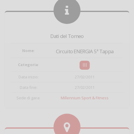
Dati del Torneo
Nome
:
Circuito ENERGIA 5ª Tappa
III
Categoria
:
Data inizio:
27/02/2011
Data fine:
27/02/2011
Sede di gara:
Millennium Sport & Fitness