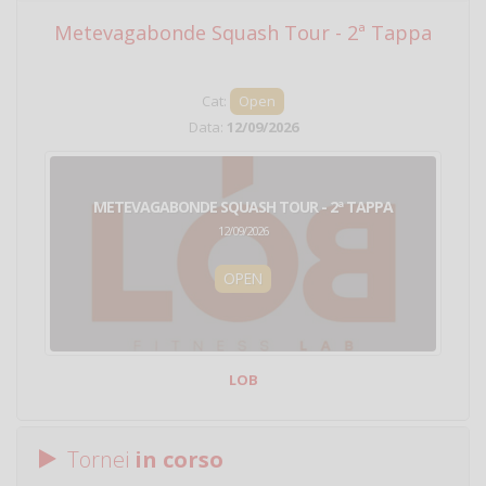
Metevagabonde Squash Tour - 2ª Tappa
Ci
Cat:
Open
Data:
12/09/2026
METEVAGABONDE SQUASH TOUR - 2ª TAPPA
12/09/2026
OPEN
LOB
Tornei
in corso