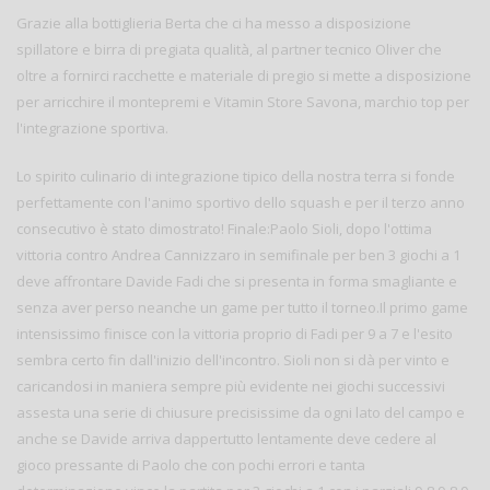
Grazie alla bottiglieria Berta che ci ha messo a disposizione
spillatore e birra di pregiata qualità, al partner tecnico Oliver che
oltre a fornirci racchette e materiale di pregio si mette a disposizione
per arricchire il montepremi e Vitamin Store Savona, marchio top per
l'integrazione sportiva.
Lo spirito culinario di integrazione tipico della nostra terra si fonde
perfettamente con l'animo sportivo dello squash e per il terzo anno
consecutivo è stato dimostrato! Finale:Paolo Sioli, dopo l'ottima
vittoria contro Andrea Cannizzaro in semifinale per ben 3 giochi a 1
deve affrontare Davide Fadi che si presenta in forma smagliante e
senza aver perso neanche un game per tutto il torneo.Il primo game
intensissimo finisce con la vittoria proprio di Fadi per 9 a 7 e l'esito
sembra certo fin dall'inizio dell'incontro. Sioli non si dà per vinto e
caricandosi in maniera sempre più evidente nei giochi successivi
assesta una serie di chiusure precisissime da ogni lato del campo e
anche se Davide arriva dappertutto lentamente deve cedere al
gioco pressante di Paolo che con pochi errori e tanta