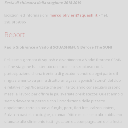
Festa di chiusura della stagione 2018-2019
Iscrizioni ed informazioni:
marco.olivieri@squash.it
- Tel.
393.8159386
Report
Paolo Sioli vince a Vado il SQUASH&FUN Before The SUN!
Bellissima giornata di squash e divertimento a Vado! Il torneo CSAIN
di fine stagione ha ottenuto un successo strepitoso con la
partecipazione di una trentina di giocatori venuti da ogni parte e il
ringraziamento va prima di tutto ai ragazzi agonisti "storici" del club
e relative mogli/fidanzate che per il terzo anno consecutivo si sono
messi al lavoro per offrire le più svariate prelibatezze! Quest'anno ci
siamo davvero superati e con l'introduzione delle pizzette
napoletane, torte salate ai funghi, porri, fiori fritti, calzoni ripieni,
Salvia in pastella acciughe, calamari fritti e moltissimo altro abbiamo
sfamato allo sfinimento tutti i giocatori e accompagnatori della festa!