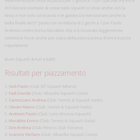
determinazione vince la partita per 3 giochi a 1 con i parziali 9-8 9-8 9-
6! Il classico esempio di come nello squash si vince anche con la
testa e non solo col braccio e le gambe.Da menzionare anche la
bella finale del 5° posto con la Vittoria di 2 giochi a 1 per Paolo
Andreini contro Enrico Morabito che si è mostrato leggermente
sottotono forse anche per colpa della pancia piena di birra e pizze
napoletane!
Buon Squash & Fun a tutti!!
Risultati per piazzamento
1.
Sioli Paolo
(Club: NT Squash Milano)
2.
Fadi Davide
(Club: Albavilla Squash Como)
3.
Cannizzaro Andrea
(Club: Tennis & Squash Vado)
4.
Olivieri Marco
(Club: Tennis & Squash Vado)
5.
Andreini Paolo
(Club: Lions Brescia Squash)
6.
Morabito Enrico
(Club: Tennis & Squash Vado)
7.
Dini Andrea
(Club: Fitness Club Toirano)
8.
Scarioni Stefano
(Club: Albavilla Squash Como)