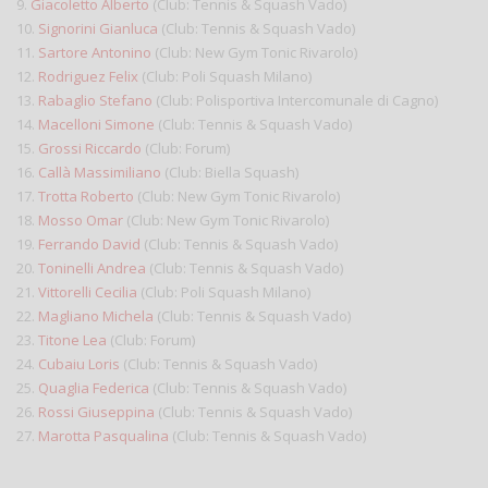
9.
Giacoletto Alberto
(Club: Tennis & Squash Vado)
10.
Signorini Gianluca
(Club: Tennis & Squash Vado)
11.
Sartore Antonino
(Club: New Gym Tonic Rivarolo)
12.
Rodriguez Felix
(Club: Poli Squash Milano)
13.
Rabaglio Stefano
(Club: Polisportiva Intercomunale di Cagno)
14.
Macelloni Simone
(Club: Tennis & Squash Vado)
15.
Grossi Riccardo
(Club: Forum)
16.
Callà Massimiliano
(Club: Biella Squash)
17.
Trotta Roberto
(Club: New Gym Tonic Rivarolo)
18.
Mosso Omar
(Club: New Gym Tonic Rivarolo)
19.
Ferrando David
(Club: Tennis & Squash Vado)
20.
Toninelli Andrea
(Club: Tennis & Squash Vado)
21.
Vittorelli Cecilia
(Club: Poli Squash Milano)
22.
Magliano Michela
(Club: Tennis & Squash Vado)
23.
Titone Lea
(Club: Forum)
24.
Cubaiu Loris
(Club: Tennis & Squash Vado)
25.
Quaglia Federica
(Club: Tennis & Squash Vado)
26.
Rossi Giuseppina
(Club: Tennis & Squash Vado)
27.
Marotta Pasqualina
(Club: Tennis & Squash Vado)