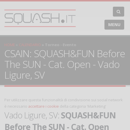
MENU
HOME
CALENDARIO
Torneo - Evento
CSAIN: SQUASH&FUN Before
The SUN - Cat. Open - Vado
Ligure, SV
Per utilizzare questa funzionalità di condivisione sui social network
è necessario
accettare i cookie
della categoria 'Marketing'
Vado Ligure, SV:
SQUASH&FUN
Before The SUN - Cat. Open