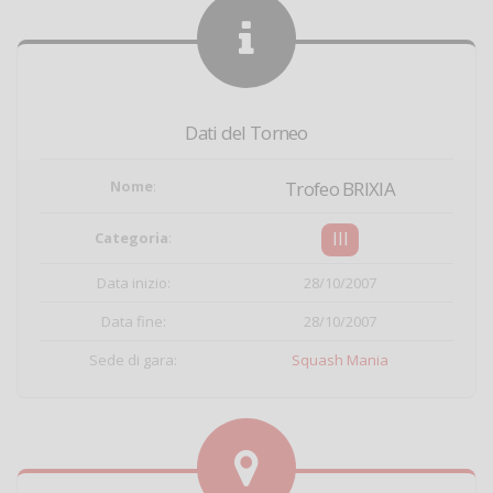
Dati del Torneo
Nome
:
Trofeo BRIXIA
III
Categoria
:
Data inizio:
28/10/2007
Data fine:
28/10/2007
Sede di gara:
Squash Mania