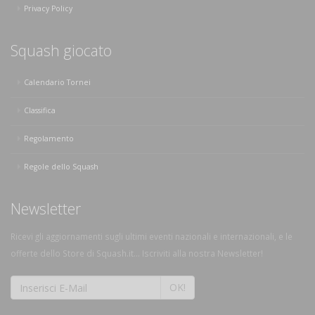
Privacy Policy
Squash giocato
Calendario Tornei
Classifica
Regolamento
Regole dello Squash
Newsletter
Ricevi gli aggiornamenti sugli ultimi eventi nazionali e internazionali, e le
offerte dello Store di Squash.it... Iscriviti alla nostra Newsletter!
OK!