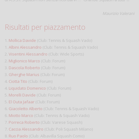
Maurizio Valerani
Risultati per piazzamento
1.
Mollica Davide
(Club: Tennis & Squash Vado)
1.
Albini Alessandro
(Club: Tennis & Squash Vado)
2.
Visentini Alessandro
(Club: Wide Sports)
2.
Miglionico Marco
(Club: Forum)
3.
Dascola Roberto
(Club: Forum)
3.
Gherghe Marius
(Club: Forum)
4.
Ciotta Tito
(Club: Forum)
4.
Liquidato Domenico
(Club: Forum)
5.
Morelli Davide
(Club: Forum)
5.
El Outa Jafaar
(Club: Forum)
6.
Giacoletto Alberto
(Club: Tennis & Squash Vado)
6.
Miotto Marco
(Club: Tennis & Squash Vado)
7.
Porreca Roberto
(Club: Varese Squash)
7.
Caccia Alessandro
(Club: Poli Squash Milano)
8.
Ruo Paolo
(Club: Albavilla Squash Como)