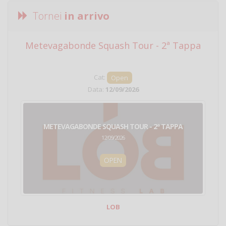
Tornei
in arrivo
Metevagabonde Squash Tour - 2ª Tappa
Ci
Cat:
Open
Data:
12/09/2026
METEVAGABONDE SQUASH TOUR - 2ª TAPPA
12/09/2026
OPEN
LOB