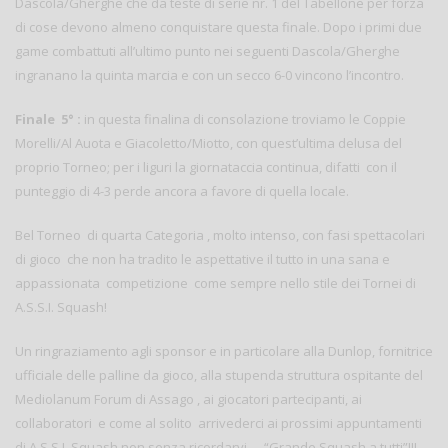
Dascola/Gherghe che da teste di serie nr. 1 del Tabellone per forza
di cose devono almeno conquistare questa finale. Dopo i primi due
game combattuti all’ultimo punto nei seguenti Dascola/Gherghe
ingranano la quinta marcia e con un secco 6-0 vincono l’incontro.
Finale 5° :
in questa finalina di consolazione troviamo le Coppie
Morelli/Al Auota e Giacoletto/Miotto, con quest’ultima delusa del
proprio Torneo; per i liguri la giornataccia continua, difatti con il
punteggio di 4-3 perde ancora a favore di quella locale.
Bel Torneo di quarta Categoria , molto intenso, con fasi spettacolari
di gioco che non ha tradito le aspettative il tutto in una sana e
appassionata competizione come sempre nello stile dei Tornei di
A.S.S.I. Squash!
Un ringraziamento agli sponsor e in particolare alla Dunlop, fornitrice
ufficiale delle palline da gioco, alla stupenda struttura ospitante del
Mediolanum Forum di Assago , ai giocatori partecipanti, ai
collaboratori e come al solito arrivederci ai prossimi appuntamenti
di A.S.S.I. Squash non senza ricordarvi … “Grande Squash a tutti”!!!