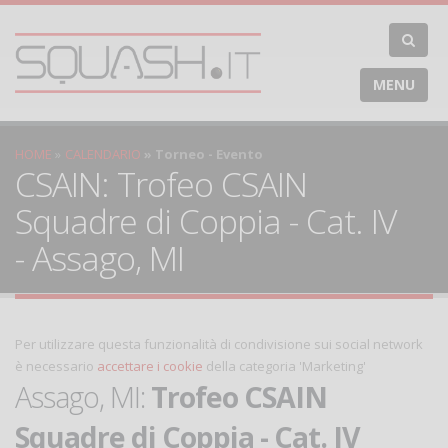
MENU
HOME
CALENDARIO
Torneo - Evento
CSAIN: Trofeo CSAIN
Squadre di Coppia - Cat. IV
- Assago, MI
Per utilizzare questa funzionalità di condivisione sui social network
è necessario
accettare i cookie
della categoria 'Marketing'
Assago, MI:
Trofeo CSAIN
Squadre di Coppia - Cat. IV