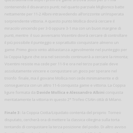
contenendo il disavanzo punti; nel quarto parziale Miglionico batte
nettamente per 11-2 Albini intravedendo all’orizzonte un’insperata
sorprendente vittoria. A questo punto Mollica dovrà cercare il
miracolo vincendo per 3-0 oppure 3-1 ma con un buon margine di
punti, mentre il suo avversario Visentini dovrà cercare di controllare
il più possibile il punteggio e soprattutto conquistare almeno un
game. Primo gioco vinto abbastanza agevolmente nel punteggio per
la Coppia ligure che ora nel secondo continuerà a cercare la rimonta;
Visentini resiste ma cede per 11-9 e ora nel terzo parziale deve
assolutamente vincere e conquistare un gioco per sperare nel
trionfo finale, ma il giovane Mollica non cede minimamente e di
conseguenza con un altro 11-6 conquista game e vittoria. La Coppia
ligure formata da
Davide Mollica e Alessandro Albini
conquista
meritatamente la vittoria in questo 2° Trofeo CSAIn città di Milano.
Finale 3 :
la Coppia Ciotta/Liquidato contenta del proprio Torneo
disputato, cercherà ora di mettere la classica ciliegina sulla torta
tentando di conquistare la terza posizione del podio. Di altro avviso