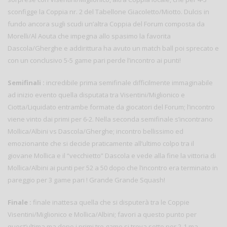
sconfigge la Coppia nr. 2 del Tabellone Giacoletto/Miotto. Dulcis in
fundo ancora sugli scudi un’altra Coppia del Forum composta da
Morelli/Al Aouta che impegna allo spasimo la favorita
Dascola/Gherghe e addirittura ha avuto un match ball poi sprecato e
con un conclusivo 5-5 game pari perde l’incontro ai punti!
Semifinali :
incredibile prima semifinale difficilmente immaginabile
ad inizio evento quella disputata tra Visentini/Miglionico e
Ciotta/Liquidato entrambe formate da giocatori del Forum; l’incontro
viene vinto dai primi per 6-2. Nella seconda semifinale s’incontrano
Mollica/Albini vs Dascola/Gherghe; incontro bellissimo ed
emozionante che si decide praticamente all’ultimo colpo tra il
giovane Mollica e il “vecchietto” Dascola e vede alla fine la vittoria di
Mollica/Albini ai punti per 52 a 50 dopo che l’incontro era terminato in
pareggio per 3 game pari ! Grande Grande Squash!
Finale :
finale inattesa quella che si disputerà tra le Coppie
Visentini/Miglionico e Mollica/Albini; favori a questo punto per
quest’ultima ma dopo i primi tre game si trova sotto per 2-1 ma