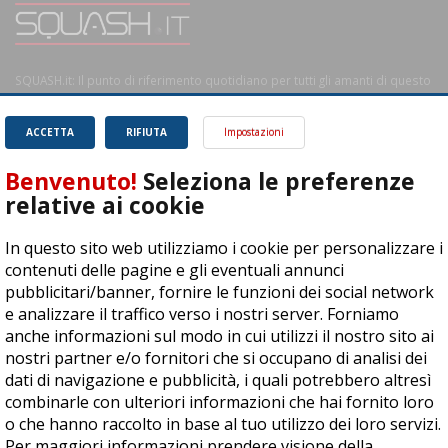
SQUASH.it: Il punto di riferimento quotidiano per tutti gli amanti di questo
magnifico sport.
Leggi
ACCETTA
RIFIUTA
Impostazioni
Benvenuto!
Seleziona le preferenze
relative ai cookie
ASD Let's Sport - Via T. Olivelli 3, 25014 Castenedolo (BS) - P. Iva:
In questo sito web utilizziamo i cookie per personalizzare i
04278030988
contenuti delle pagine e gli eventuali annunci
© Copyright 2015 | All Rights Reserved - Powered by
DynDevice
pubblicitari/banner, fornire le funzioni dei social network
e analizzare il traffico verso i nostri server. Forniamo
Privacy Policy
Cookie Policy
Accessibilità
Sitemap
anche informazioni sul modo in cui utilizzi il nostro sito ai
nostri partner e/o fornitori che si occupano di analisi dei
dati di navigazione e pubblicità, i quali potrebbero altresì
combinarle con ulteriori informazioni che hai fornito loro
o che hanno raccolto in base al tuo utilizzo dei loro servizi.
Per maggiori informazioni prendere visione della
cookie