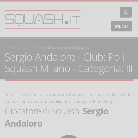
MENU
HOME
CLASSIFICHE
Giocatore di Squash
Sergio Andaloro - Club: Poli
Squash Milano - Categoria: III
Per utilizzare questa funzionalità di condivisione sui social network
è necessario
accettare i cookie
della categoria 'Marketing'
Giocatore di Squash:
Sergio
Andaloro