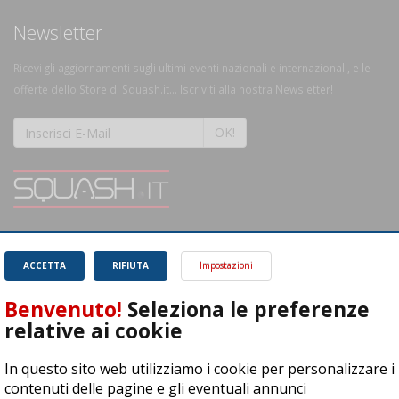
Newsletter
Ricevi gli aggiornamenti sugli ultimi eventi nazionali e internazionali, e le
offerte dello Store di Squash.it... Iscriviti alla nostra Newsletter!
OK!
SQUASH.it: Il punto di riferimento quotidiano per tutti gli amanti di questo
magnifico sport.
Leggi
ACCETTA
RIFIUTA
Impostazioni
Benvenuto!
Seleziona le preferenze
relative ai cookie
In questo sito web utilizziamo i cookie per personalizzare i
ASD Let's Sport - Via T. Olivelli 3, 25014 Castenedolo (BS) - P. Iva:
contenuti delle pagine e gli eventuali annunci
04278030988