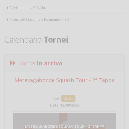
Dilettantistica C.S.A.In.
Mondiale Maschile e Femminile P.S.A.
Calendario
Tornei
Tornei
in arrivo
Metevagabonde Squash Tour - 2ª Tappa
Ci
Cat:
Open
Data:
12/09/2026
METEVAGABONDE SQUASH TOUR - 2ª TAPPA