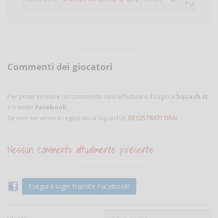
Punti validi
Commenti dei giocatori
Per poter scrivere un commento devi effettuare il Login a
Squash.it
o tramite
Facebook
.
Se non sei ancora registrato a Squash.it,
REGISTRATI ORA!
Nessun commento attualmente presente
Esegui il login tramite Facebook!