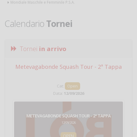
Mondiale Maschile e Femminile P.S.A.
Calendario
Tornei
Tornei
in arrivo
Metevagabonde Squash Tour - 2ª Tappa
Ci
Cat:
Open
Data:
12/09/2026
METEVAGABONDE SQUASH TOUR - 2ª TAPPA
12/09/2026
OPEN