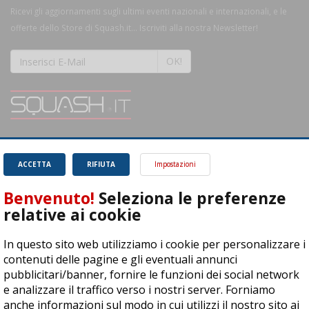
Ricevi gli aggiornamenti sugli ultimi eventi nazionali e internazionali, e le
offerte dello Store di Squash.it... Iscriviti alla nostra Newsletter!
OK!
SQUASH.it: Il punto di riferimento quotidiano per tutti gli amanti di questo
magnifico sport.
Leggi
ACCETTA
RIFIUTA
Impostazioni
Benvenuto!
Seleziona le preferenze
relative ai cookie
In questo sito web utilizziamo i cookie per personalizzare i
ASD Let's Sport - Via T. Olivelli 3, 25014 Castenedolo (BS) - P. Iva:
contenuti delle pagine e gli eventuali annunci
04278030988
pubblicitari/banner, fornire le funzioni dei social network
© Copyright 2015 | All Rights Reserved - Powered by
DynDevice
e analizzare il traffico verso i nostri server. Forniamo
anche informazioni sul modo in cui utilizzi il nostro sito ai