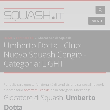
MENU
HOME
CLASSIFICHE
Giocatore di Squash
Umberto Dotta - Club:
Nuovo Squash Cengio -
Categoria: LIGHT
Per utilizzare questa funzionalità di condivisione sui social network
è necessario
accettare i cookie
della categoria 'Marketing'
Giocatore di Squash:
Umberto
Dotta