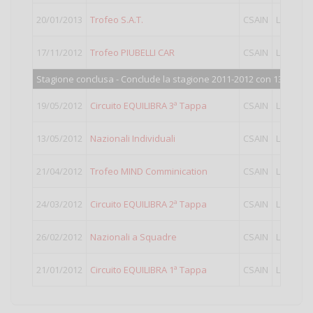
4
20/01/2013
Trofeo S.A.T.
CSAIN
LIGHT
P
7
17/11/2012
Trofeo PIUBELLI CAR
CSAIN
LIGHT
P
Stagione conclusa - Conclude la stagione 2011-2012 con 136 punti
9
19/05/2012
Circuito EQUILIBRA 3ª Tappa
CSAIN
LIGHT
P
3
13/05/2012
Nazionali Individuali
CSAIN
LIGHT
P
1
21/04/2012
Trofeo MIND Comminication
CSAIN
LIGHT
P
1
24/03/2012
Circuito EQUILIBRA 2ª Tappa
CSAIN
LIGHT
P
3
26/02/2012
Nazionali a Squadre
CSAIN
LIGHT
P
1
21/01/2012
Circuito EQUILIBRA 1ª Tappa
CSAIN
LIGHT
P