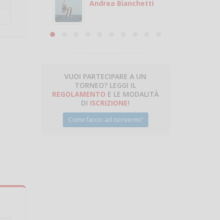
 con
puoi gio
Andrea Bianchetti
mero
Michele
are
VUOI PARTECIPARE A UN
TORNEO? LEGGI IL
talano
REGOLAMENTO
E LE MODALITÀ
DI
ISCRIZIONE
!
Come faccio ad iscrivermi?