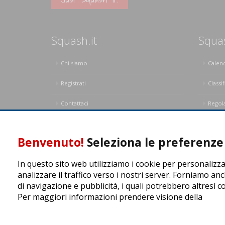
Squash.it
Squa
Chi siamo
Calen
Registrati
Classif
Contattaci
Regol
Privacy Policy
Regol
Benvenuto!
Seleziona le preferenze 
In questo sito web utilizziamo i cookie per personalizza
analizzare il traffico verso i nostri server. Forniamo anc
di navigazione e pubblicità, i quali potrebbero altresì c
Per maggiori informazioni prendere visione della
cooki
ASD Let's Sport - Via T. Olivelli 3, 25014 Castenedolo (BS) -
© Copyright 2015 | All Rights Reserved - Powered by
DynD