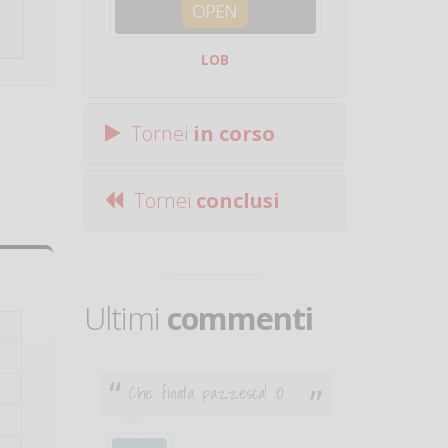
OPEN
SQUA
LOB
Centro Sporti
Tornei
in corso
Tornei
conclusi
Ultimi
commenti
Che figata pazzesca! :O
Ciao. Son
poco e v
otare
giocare.