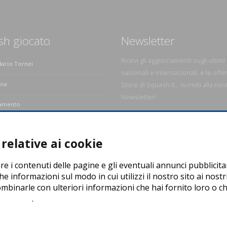
sh giocato
Newsletter
Ricevi gli aggiornamenti sugli ultimi
dario Tornei
nazionali e internazionali, e le offe
ica
Store di Squash.it... Iscriviti alla nos
Newsletter!
amento
e dello Squash
relative ai cookie
re i contenuti delle pagine e gli eventuali annunci pubblicita
he informazioni sul modo in cui utilizzi il nostro sito ai nostr
ombinarle con ulteriori informazioni che hai fornito loro o che
e policy
.
 P. Iva: 04278030988
evice