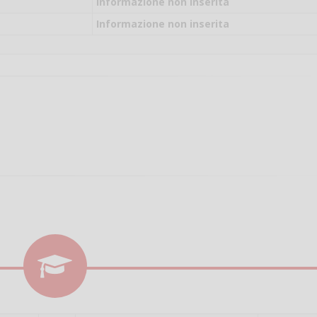
il campo per giocare
Informazione non inserita
un mio amico?
Informazione non inserita
Devo chiamare il nu
telefonico o si può f
online?
Grazie
Vanessa Ca