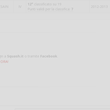
12°
classificato su 19
CSAIN
IV
2012-2013
Punti validi per la classifica:
7
gin a
Squash.it
o tramite
Facebook
.
 ORA!