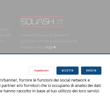
 eventi
rte dello
SQUASH.it: Il punto di riferimento
tra
quotidiano per tutti gli amanti di questo
magnifico sport.
Leggi
OK!
Impostazioni
ACCETTA
RIFIUTA
ri/banner, fornire le funzioni dei social network e
i partner e/o fornitori che si occupano di analisi dei dati
 hanno raccolto in base al tuo utilizzo dei loro servizi.
Privacy Policy
Cookie Policy
Accessibilità
Sitemap