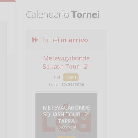
Calendario
Tornei
Tornei
in arrivo
Metevagabonde
Circuito Na
Squash Tour - 2ª
Squadre - 
Tappa
Cat:
Open
Cat:
Squ
Data:
12/09/2026
Data:
19/0
METEVAGABONDE
CIRCU
SQUASH TOUR - 2ª
NAZION
TAPPA
SQUADRE - 
12/09/2026
19/09/