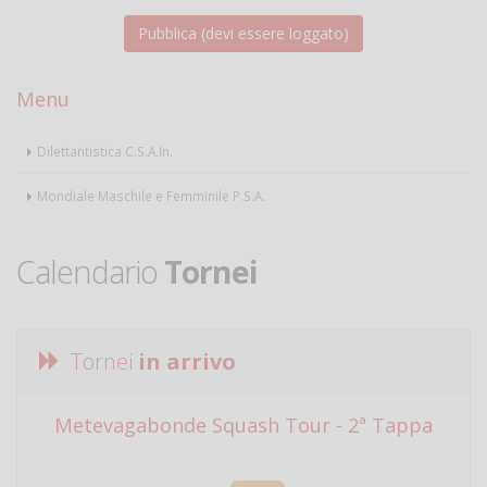
Menu
Dilettantistica C.S.A.In.
Mondiale Maschile e Femminile P.S.A.
Calendario
Tornei
Tornei
in arrivo
Metevagabonde Squash Tour - 2ª Tappa
Ci