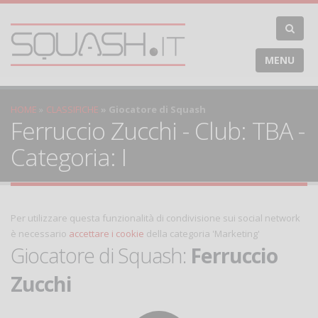
MENU
HOME
CLASSIFICHE
Giocatore di Squash
Ferruccio Zucchi - Club: TBA -
Categoria: I
Per utilizzare questa funzionalità di condivisione sui social network
è necessario
accettare i cookie
della categoria 'Marketing'
Giocatore di Squash:
Ferruccio
Zucchi