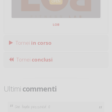
OPEN
LOB
Tornei
in corso
Tornei
conclusi
Ultimi
commenti
Ciao. Sono a Treviglio da poco e vorrei tornare a
giocare. Se sei in zona e puoi giocare fammi sapere.