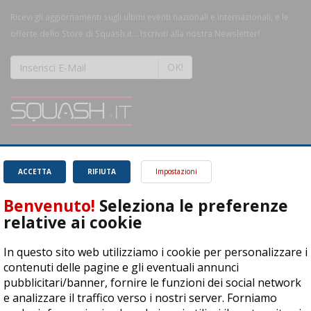
Ricevi gli aggiornamenti sugli ultimi eventi nazionali e internazionali, e le
offerte dello Store di Squash.it... Iscriviti alla nostra Newsletter!
OK!
SQUASH.it: Il punto di riferimento quotidiano per tutti gli amanti di questo
magnifico sport.
Leggi
ACCETTA
RIFIUTA
Impostazioni
Benvenuto!
Seleziona le preferenze
relative ai cookie
In questo sito web utilizziamo i cookie per personalizzare i
ASD Let's Sport - Via T. Olivelli 3, 25014 Castenedolo (BS) - P. Iva:
contenuti delle pagine e gli eventuali annunci
04278030988
pubblicitari/banner, fornire le funzioni dei social network
© Copyright 2015 | All Rights Reserved - Powered by
DynDevice
e analizzare il traffico verso i nostri server. Forniamo