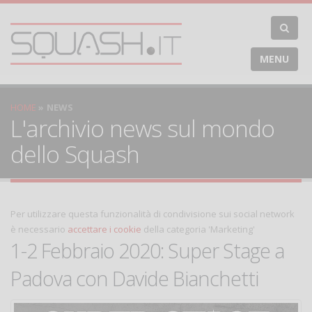
MENU
HOME
NEWS
L'archivio news sul mondo
dello Squash
Per utilizzare questa funzionalità di condivisione sui social network
è necessario
accettare i cookie
della categoria 'Marketing'
1-2 Febbraio 2020: Super Stage a
Padova con Davide Bianchetti