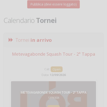
Calendario
Tornei
Tornei
in arrivo
Metevagabonde Squash Tour - 2ª Tappa
Ci
Cat:
Open
Data:
12/09/2026
METEVAGABONDE SQUASH TOUR - 2ª TAPPA
12/09/2026