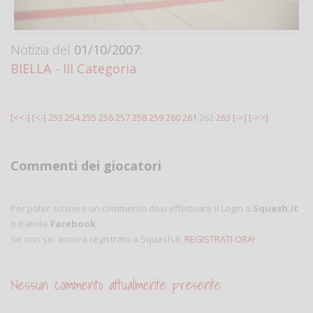
Notizia del
01/10/2007:
BIELLA - III Categoria
[<<-]
[<-]
253
254
255
256
257
258
259
260
261
262
263
[->]
[->>]
Commenti dei giocatori
Per poter scrivere un commento devi effettuare il Login a
Squash.it
o tramite
Facebook
.
Se non sei ancora registrato a Squash.it,
REGISTRATI ORA!
Nessun commento attualmente presente