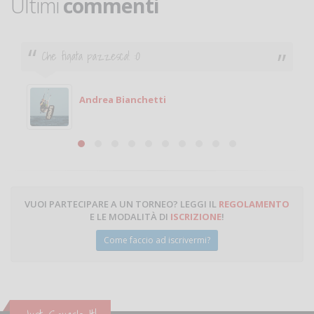
Ultimi
commenti
 :O
Ciao. Sono a Treviglio da p
giocare. Se sei in zona e
Michele
anchetti
Michele Miglio
VUOI PARTECIPARE A UN TORNEO? LEGGI IL
REGOLAMENTO
E LE MODALITÀ DI
ISCRIZIONE
!
Come faccio ad iscrivermi?