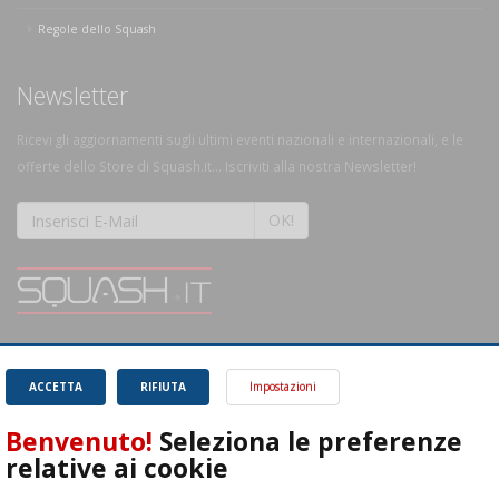
Regole dello Squash
Newsletter
Ricevi gli aggiornamenti sugli ultimi eventi nazionali e internazionali, e le
offerte dello Store di Squash.it... Iscriviti alla nostra Newsletter!
OK!
SQUASH.it: Il punto di riferimento quotidiano per tutti gli amanti di questo
magnifico sport.
Leggi
ACCETTA
RIFIUTA
Impostazioni
Benvenuto!
Seleziona le preferenze
relative ai cookie