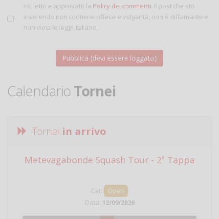
Ho letto e approvato la
Policy dei commenti
. Il post che sto
inserendo non contiene offese e volgarità, non è diffamante e
non viola le leggi italiane.
Calendario
Tornei
Tornei
in arrivo
Metevagabonde Squash Tour - 2ª Tappa
Ci
Cat:
Open
Data:
12/09/2026