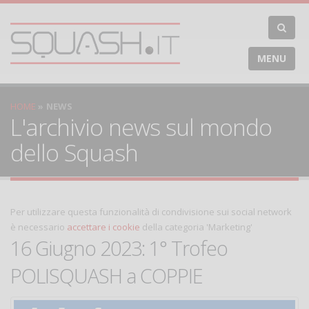
MENU
HOME
NEWS
L'archivio news sul mondo
dello Squash
Per utilizzare questa funzionalità di condivisione sui social network
è necessario
accettare i cookie
della categoria 'Marketing'
16 Giugno 2023: 1° Trofeo
POLISQUASH a COPPIE