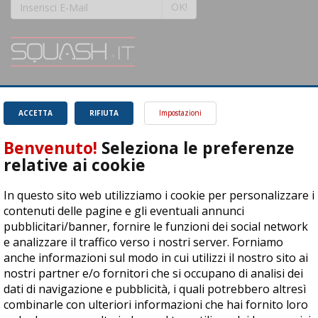
OK!
SQUASH.it: Il punto di riferimento quotidiano per tutti gli amanti di questo
magnifico sport.
Leggi
ACCETTA
RIFIUTA
Impostazioni
Benvenuto!
Seleziona le preferenze
relative ai cookie
In questo sito web utilizziamo i cookie per personalizzare i
ASD Let's Sport - Via T. Olivelli 3, 25014 Castenedolo (BS) - P. Iva:
contenuti delle pagine e gli eventuali annunci
04278030988
pubblicitari/banner, fornire le funzioni dei social network
© Copyright 2015 | All Rights Reserved - Powered by
DynDevice
e analizzare il traffico verso i nostri server. Forniamo
anche informazioni sul modo in cui utilizzi il nostro sito ai
Privacy Policy
Cookie Policy
Accessibilità
Sitemap
nostri partner e/o fornitori che si occupano di analisi dei
dati di navigazione e pubblicità, i quali potrebbero altresì
combinarle con ulteriori informazioni che hai fornito loro