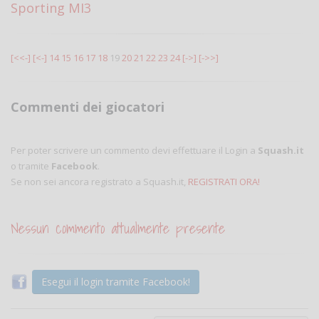
Sporting MI3
[<<-]
[<-]
14
15
16
17
18
19
20
21
22
23
24
[->]
[->>]
Commenti dei giocatori
Per poter scrivere un commento devi effettuare il Login a
Squash.it
o tramite
Facebook
.
Se non sei ancora registrato a Squash.it,
REGISTRATI ORA!
Nessun commento attualmente presente
Esegui il login tramite Facebook!