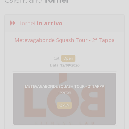
Tornei
in arrivo
Metevagabonde Squash Tour - 2ª Tappa
Ci
Cat:
Open
Data:
12/09/2026
METEVAGABONDE SQUASH TOUR - 2ª TAPPA
12/09/2026
OPEN