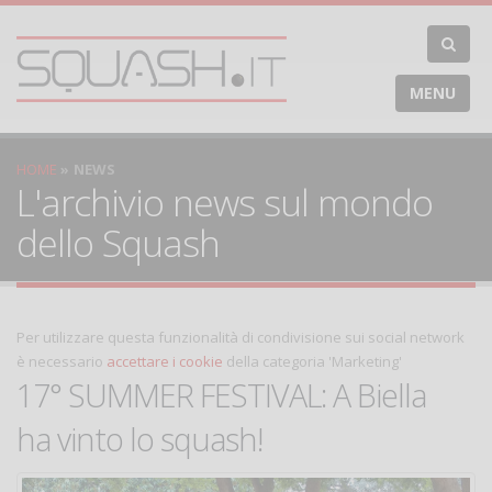
MENU
HOME
NEWS
L'archivio news sul mondo
dello Squash
Per utilizzare questa funzionalità di condivisione sui social network
è necessario
accettare i cookie
della categoria 'Marketing'
17° SUMMER FESTIVAL: A Biella
ha vinto lo squash!