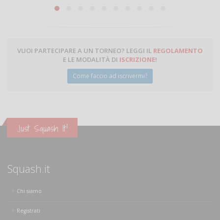
Michele Miglionico
VUOI PARTECIPARE A UN TORNEO? LEGGI IL
REGOLAMENTO
E LE MODALITÀ DI
ISCRIZIONE
!
Come faccio ad iscrivermi?
Just Squash It!
Squash.it
Chi siamo
Registrati