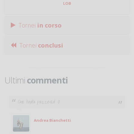
LOB
Tornei
in corso
Tornei
conclusi
Ultimi
commenti
Ciao. Sono a Treviglio da poco e vorrei tornare a
giocare. Se sei in zona e puoi giocare fammi sapere.
Michele