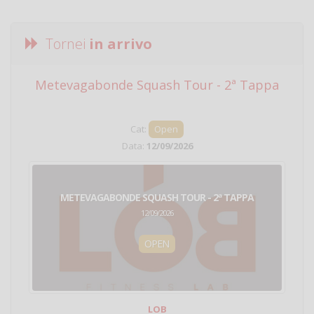
Tornei
in arrivo
Metevagabonde Squash Tour - 2ª Tappa
Ci
Cat:
Open
Data:
12/09/2026
METEVAGABONDE SQUASH TOUR - 2ª TAPPA
12/09/2026
OPEN
LOB