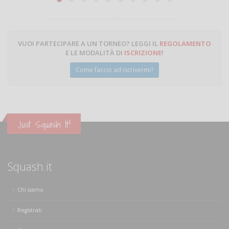
VUOI PARTECIPARE A UN TORNEO? LEGGI IL
REGOLAMENTO
E LE MODALITÀ DI
ISCRIZIONE
!
Come faccio ad iscrivermi?
Just Squash It!
Squash.it
Chi siamo
Registrati