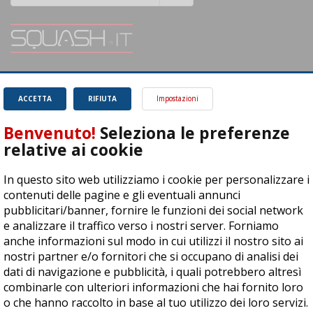
SQUASH.it: Il punto di riferimento quotidiano per tutti gli amanti di questo
magnifico sport.
Leggi
ACCETTA
RIFIUTA
Impostazioni
Benvenuto!
Seleziona le preferenze
relative ai cookie
In questo sito web utilizziamo i cookie per personalizzare i
ASD Let's Sport - Via T. Olivelli 3, 25014 Castenedolo (BS) - P. Iva:
contenuti delle pagine e gli eventuali annunci
04278030988
pubblicitari/banner, fornire le funzioni dei social network
© Copyright 2015 | All Rights Reserved - Powered by
DynDevice
e analizzare il traffico verso i nostri server. Forniamo
anche informazioni sul modo in cui utilizzi il nostro sito ai
Privacy Policy
Cookie Policy
Accessibilità
Sitemap
nostri partner e/o fornitori che si occupano di analisi dei
dati di navigazione e pubblicità, i quali potrebbero altresì
combinarle con ulteriori informazioni che hai fornito loro
o che hanno raccolto in base al tuo utilizzo dei loro servizi.