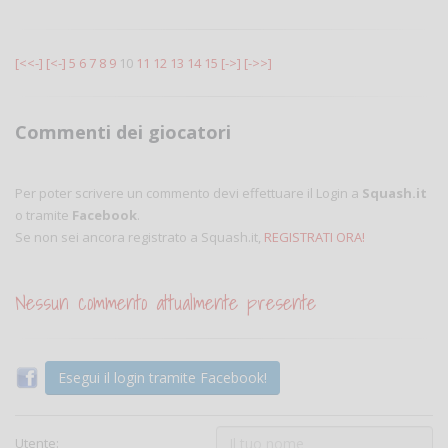
[<<-]
[<-]
5
6
7
8
9
10
11
12
13
14
15
[->]
[->>]
Commenti dei giocatori
Per poter scrivere un commento devi effettuare il Login a
Squash.it
o tramite
Facebook
.
Se non sei ancora registrato a Squash.it,
REGISTRATI ORA!
Nessun commento attualmente presente
Esegui il login tramite Facebook!
Utente: