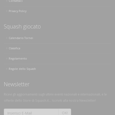
Contattaci
Privacy Policy
Squash giocato
Calendario Tornei
Classifica
Regolamento
Regole dello Squash
Newsletter
Ricevi gli aggiornamenti sugli ultimi eventi nazionali e internazionali, e le
offerte dello Store di Squash.it... Iscriviti alla nostra Newsletter!
OK!