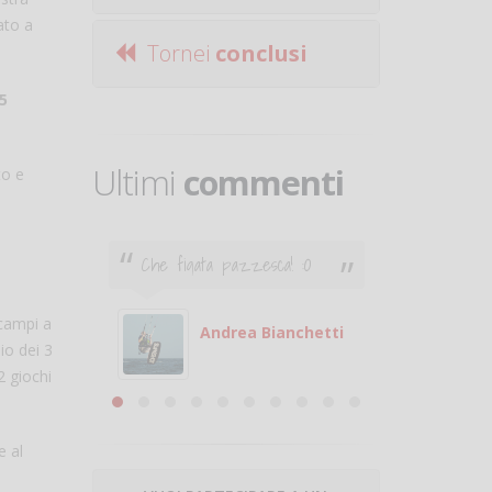
ato a
Tornei
conclusi
5
Ultimi
commenti
to e
Che figata pazzesca! :O
Ciao. Son
poco e v
otare
giocare.
campi a
 con
puoi gio
Andrea Bianchetti
lio dei 3
mero
Michele
2 giochi
are
e al