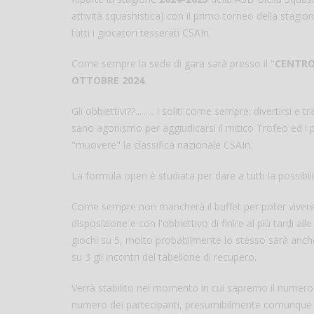
attività squashistica) con il primo torneo della stagione
tutti i giocatori tesserati CSAIn.
Come sempre la sede di gara sarà presso il "
CENTRO
OTTOBRE 2024
.
Gli obbiettivi??......... i soliti come sempre: divertirsi
sano agonismo per aggiudicarsi il mitico Trofeo ed i p
"muovere" la classifica nazionale CSAIn.
La formula open è studiata per dare a tutti la possibilit
Come sempre non mancherà il buffet per poter vivere
disposizione e con l'obbiettivo di finire al più tardi all
giochi su 5, molto probabilmente lo stesso sarà anche 
su 3 gli incontri del tabellone di recupero.
Verrà stabilito nel momento in cui sapremo il numero dei
numero dei partecipanti, presumibilmente comunque n