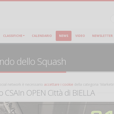
CLASSIFICHE
CALENDARIO
NEWS
VIDEO
NEWSLETTER
ondo dello Squash
 social network è necessario
accettare i cookie
della categoria 'Marketi
o CSAIn OPEN Città di BIELLA