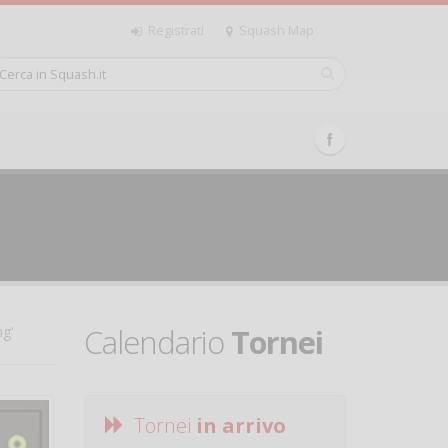
Registrati
Squash Map
Calendario
Tornei
ng'
Tornei
in arrivo