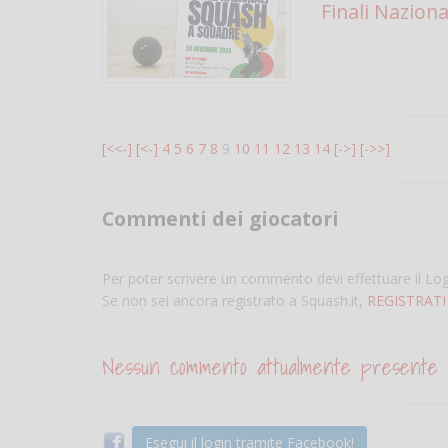
Finali Nazion
[<<-]
[<-]
4
5
6
7
8
9
10
11
12
13
14
[->]
[->>]
Commenti dei giocatori
Per poter scrivere un commento devi effettuare il Lo
Se non sei ancora registrato a Squash.it,
REGISTRATI
Nessun commento attualmente presente
Esegui il login tramite Facebook!