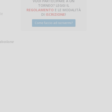
VUOI PARTECIPARE A UN
TORNEO? LEGGI IL
talano
REGOLAMENTO
E LE MODALITÀ
te
DI
ISCRIZIONE
!
Come faccio ad iscrivermi?
alvolone