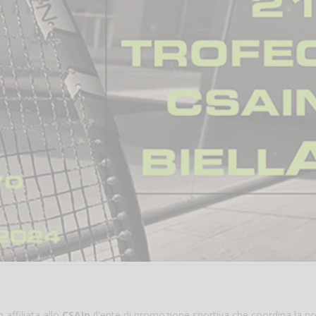
 affiliata allo
CSAIn
(l'ente di promozione sportiva che coordina la no