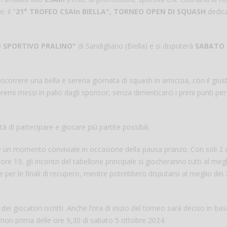
: il "
21° TROFEO CSAIn BIELLA", TORNEO OPEN DI SQUASH
dedic
 SPORTIVO PRALINO"
di Sandigliano (Biella) e si disputerà
SABATO 
 e trascorrere una bella e serena giornata di squash in amicizia, con il gius
remi messi in palio dagli sponsor, senza dimenticarci i primi punti per
Salve,
à di partecipare e giocare più partite possibili.
come fare per pren
 un momento conviviale in occasione della pausa pranzo. Con soli 2 
il campo per giocare
un mio amico?
e ore 19, gli incontri del tabellone principale si giocheranno tutti al meg
Devo chiamare il nu
per le finali di recupero, mentre potrebbero disputarsi al meglio dei 
telefonico o si può f
online?
 giocatori iscritti. Anche l’ora di inizio del torneo sarà deciso in bas
Grazie
on prima delle ore 9,30 di sabato 5 ottobre 2024.