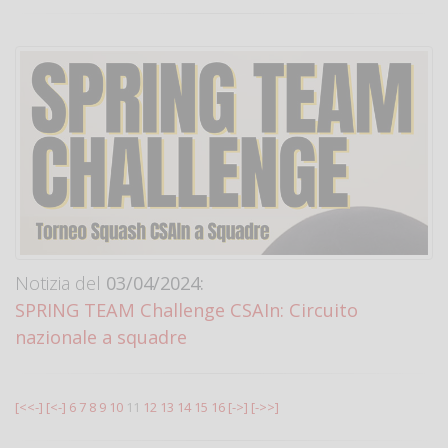
Notizia del
03/04/2024:
SPRING TEAM Challenge CSAIn: Circuito
nazionale a squadre
[<<-]
[<-]
6
7
8
9
10
11
12
13
14
15
16
[->]
[->>]