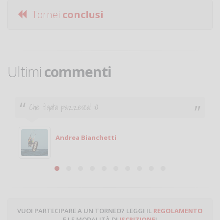
Tornei
conclusi
Ultimi
commenti
Ciao. Sono a Treviglio da poco e vorrei tornare a
giocare. Se sei in zona e puoi giocare fammi sapere.
Michele
Michele Miglionico
VUOI PARTECIPARE A UN TORNEO? LEGGI IL
REGOLAMENTO
E LE MODALITÀ DI
ISCRIZIONE
!