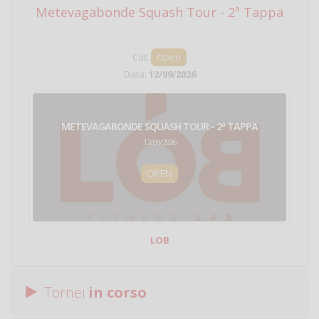
Metevagabonde Squash Tour - 2ª Tappa
Ci
Cat:
Open
Data:
12/09/2026
METEVAGABONDE SQUASH TOUR - 2ª TAPPA
12/09/2026
OPEN
LOB
Tornei
in corso