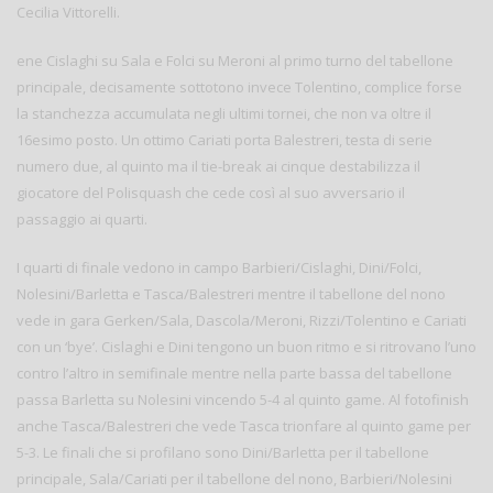
Cecilia Vittorelli.
ene Cislaghi su Sala e Folci su Meroni al primo turno del tabellone
principale, decisamente sottotono invece Tolentino, complice forse
la stanchezza accumulata negli ultimi tornei, che non va oltre il
16esimo posto. Un ottimo Cariati porta Balestreri, testa di serie
numero due, al quinto ma il tie-break ai cinque destabilizza il
giocatore del Polisquash che cede così al suo avversario il
passaggio ai quarti.
I quarti di finale vedono in campo Barbieri/Cislaghi, Dini/Folci,
Nolesini/Barletta e Tasca/Balestreri mentre il tabellone del nono
vede in gara Gerken/Sala, Dascola/Meroni, Rizzi/Tolentino e Cariati
con un ‘bye’. Cislaghi e Dini tengono un buon ritmo e si ritrovano l’uno
contro l’altro in semifinale mentre nella parte bassa del tabellone
passa Barletta su Nolesini vincendo 5-4 al quinto game. Al fotofinish
anche Tasca/Balestreri che vede Tasca trionfare al quinto game per
5-3. Le finali che si profilano sono Dini/Barletta per il tabellone
principale, Sala/Cariati per il tabellone del nono, Barbieri/Nolesini