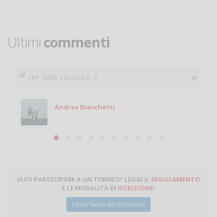
Ultimi
commenti
Ciao. Sono a Treviglio da poco e vorrei tornare a
giocare. Se sei in zona e puoi giocare fammi sapere.
Michele
Michele Miglionico
VUOI PARTECIPARE A UN TORNEO? LEGGI IL
REGOLAMENTO
E LE MODALITÀ DI
ISCRIZIONE
!
Come faccio ad iscrivermi?