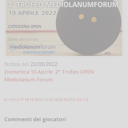
Notizia del
22/03/2022:
Domenica 10 Aprile: 2° Trofeo OPEN
Mediolanum Forum
[<<-]
[<-]
17
18
19
20
21
22
23
24
25
26
27
[->]
[->>]
Commenti dei giocatori