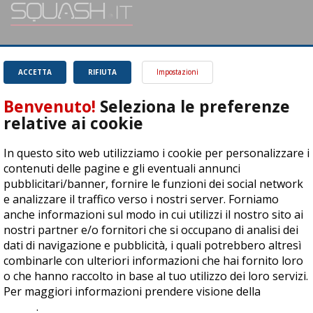
SQUASH.it: Il punto di riferimento quotidiano per tutti gli amanti di questo
magnifico sport.
Leggi
ACCETTA
RIFIUTA
Impostazioni
Benvenuto!
Seleziona le preferenze
relative ai cookie
In questo sito web utilizziamo i cookie per personalizzare i
ASD Let's Sport - Via T. Olivelli 3, 25014 Castenedolo (BS) - P. Iva:
contenuti delle pagine e gli eventuali annunci
04278030988
pubblicitari/banner, fornire le funzioni dei social network
© Copyright 2015 | All Rights Reserved - Powered by
DynDevice
e analizzare il traffico verso i nostri server. Forniamo
anche informazioni sul modo in cui utilizzi il nostro sito ai
Privacy Policy
Cookie Policy
Accessibilità
Sitemap
nostri partner e/o fornitori che si occupano di analisi dei
dati di navigazione e pubblicità, i quali potrebbero altresì
combinarle con ulteriori informazioni che hai fornito loro
o che hanno raccolto in base al tuo utilizzo dei loro servizi.
Per maggiori informazioni prendere visione della
cookie
policy
.