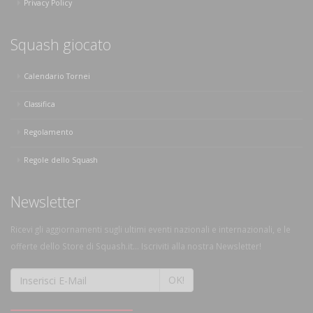
Privacy Policy
Squash giocato
Calendario Tornei
Classifica
Regolamento
Regole dello Squash
Newsletter
Ricevi gli aggiornamenti sugli ultimi eventi nazionali e internazionali, e le
offerte dello Store di Squash.it... Iscriviti alla nostra Newsletter!
OK!