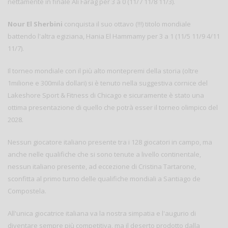
nettamente in finale Ali Farag per 3 a 0 (11/7 11/8 11/3).
Nour El Sherbini
conquista il suo ottavo (!!!) titolo mondiale
battendo l'altra egiziana, Hania El Hammamy per 3 a 1 (11/5 11/9 4/11
11/7).
Il torneo mondiale con il più alto montepremi della storia (oltre
1milione e 300mila dollari) si è tenuto nella suggestiva cornice del
Lakeshore Sport & Fitness di Chicago e sicuramente è stato una
ottima presentazione di quello che potrà esser il torneo olimpico del
2028.
Nessun giocatore italiano presente tra i 128 giocatori in campo, ma
anche nelle qualifiche che si sono tenute a livello continentale,
nessun italiano presente, ad eccezione di Cristina Tartarone,
sconfitta al primo turno delle qualifiche mondiali a Santiago de
Compostela.
All'unica giocatrice italiana va la nostra simpatia e l'augurio di
diventare sempre più competitiva, ma il deserto prodotto dalla