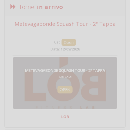
Tornei
in arrivo
Metevagabonde Squash Tour - 2ª Tappa
Ci
Cat:
Open
Data:
12/09/2026
METEVAGABONDE SQUASH TOUR - 2ª TAPPA
12/09/2026
OPEN
LOB