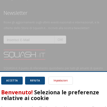
Newsletter
Ricevi gli aggiornamenti sugli ultimi eventi nazionali e internazionali, e le
offerte dello Store di Squash.it... Iscriviti alla nostra Newsletter!
OK!
SQUASH.it: Il punto di riferimento quotidiano per tutti gli amanti di questo
magnifico sport.
Leggi
ACCETTA
RIFIUTA
Impostazioni
Benvenuto!
Seleziona le preferenze
relative ai cookie
ASD Let's Sport - Via T. Olivelli 3, 25014 Castenedolo (BS) - P. Iva: