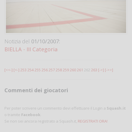
Notizia del
01/10/2007:
BIELLA - III Categoria
[<<-]
[<-]
253
254
255
256
257
258
259
260
261
262
263
[->]
[->>]
Commenti dei giocatori
Per poter scrivere un commento devi effettuare il Login a
Squash.it
o tramite
Facebook
.
Se non sei ancora registrato a Squash.it,
REGISTRATI ORA!