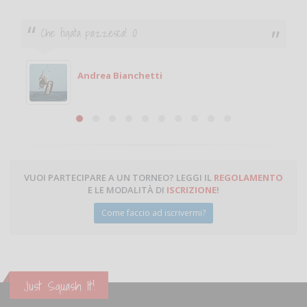
Ciao. Sono a Treviglio da poco e vorrei tornare a
giocare. Se sei in zona e puoi giocare fammi sapere.
Michele
Michele Miglionico
VUOI PARTECIPARE A UN TORNEO? LEGGI IL
REGOLAMENTO
E LE MODALITÀ DI
ISCRIZIONE
!
Come faccio ad iscrivermi?
Just Squash It!