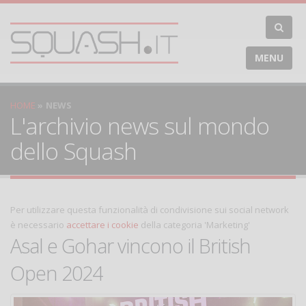
MENU
HOME
NEWS
L'archivio news sul mondo
dello Squash
Per utilizzare questa funzionalità di condivisione sui social network
è necessario
accettare i cookie
della categoria 'Marketing'
Asal e Gohar vincono il British
Open 2024