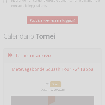
inserendo non contiene offese e volgarità, non è diffamante e
non viola le leggi italiane.
Calendario
Tornei
Tornei
in arrivo
Metevagabonde Squash Tour - 2ª Tappa
Ci
Cat:
Open
Data:
12/09/2026