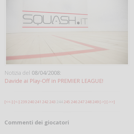
Notizia del
08/04/2008:
Davide ai Play-Off in PREMIER LEAGUE!
[<<-]
[<-]
239
240
241
242
243
244
245
246
247
248
249
[->]
[->>]
Commenti dei giocatori