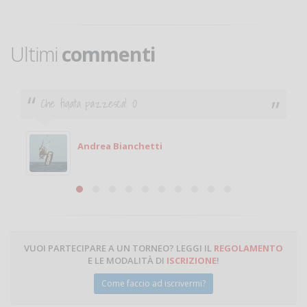
Ultimi
commenti
Ciao. Sono a Treviglio da poco e vorrei tornare a
giocare. Se sei in zona e puoi giocare fammi sapere.
Michele
Michele Miglionico
VUOI PARTECIPARE A UN TORNEO? LEGGI IL
REGOLAMENTO
E LE MODALITÀ DI
ISCRIZIONE
!
Come faccio ad iscrivermi?