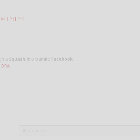
263
[->]
[->>]
gin a
Squash.it
o tramite
Facebook
.
 ORA!