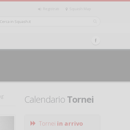
Registrati
Squash Map
Calendario
Tornei
ng'
Tornei
in arrivo