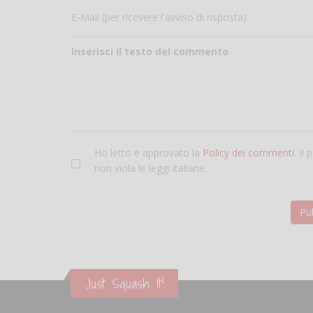
E-Mail (per ricevere l'avviso di risposta)
Inserisci il testo del commento
Ho letto e approvato la
Policy dei commenti
. Il
non viola le leggi italiane.
Just Squash It!