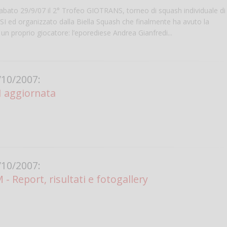
sabato 29/9/07 il 2° Trofeo GIOTRANS, torneo di squash individuale di 
SSI ed organizzato dalla Biella Squash che finalmente ha avuto la
 un proprio giocatore: l’eporediese Andrea Gianfredi...
10/2007:
SI aggiornata
Salve,
come fare per pren
il campo per giocare
un mio amico?
10/2007:
Devo chiamare il nu
Report, risultati e fotogallery
telefonico o si può f
online?
Grazie