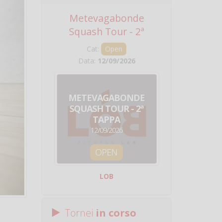
Metevagabonde
Circuito Na
Squash Tour - 2ª
Squadre - 
Tappa
Cat:
Open
Cat:
Squ
Data:
12/09/2026
Data:
19/0
METEVAGABONDE
CIRCU
SQUASH TOUR - 2ª
NAZION
TAPPA
SQUADRE - 
12/09/2026
19/09/
OPEN
SQUA
LOB
Centro Sporti
Tornei
in corso