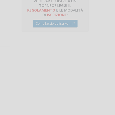
VUOI PARTECIPARE A UN
TORNEO? LEGGI IL
talano
REGOLAMENTO
E LE MODALITÀ
DI
ISCRIZIONE
!
Come faccio ad iscrivermi?