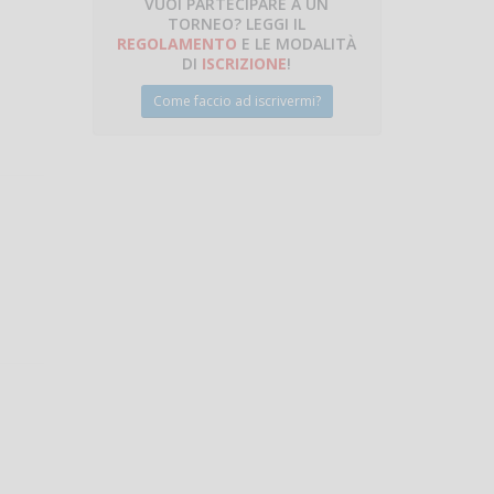
VUOI PARTECIPARE A UN
TORNEO? LEGGI IL
talano
REGOLAMENTO
E LE MODALITÀ
DI
ISCRIZIONE
!
Come faccio ad iscrivermi?