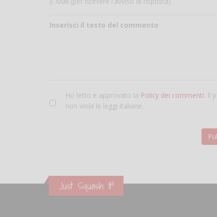
E-Mail (per ricevere l'avviso di risposta)
Inserisci il testo del commento
Ho letto e approvato la
Policy dei commenti
. Il
non viola le leggi italiane.
Just Squash It!