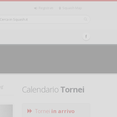
Registrati
Squash Map
Calendario
Tornei
ng'
Tornei
in arrivo