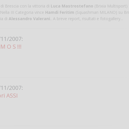
i Brescia con la vittoria di
Luca Mastrostefano
(Brixia Multisport)
Nella III Categoria vince
Hamdi Feritim
(Squashman MILANO) su Br
ia di
Alessandro Valerani
.. A breve report, risultati e fotogallery...
11/2007:
M O S !!!
Salve,
come fare per pren
il campo per giocare
11/2007:
un mio amico?
ri ASSI
Devo chiamare il nu
telefonico o si può f
online?
Grazie