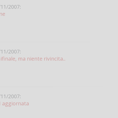
11/2007:
Vanessa Ca
ine
11/2007:
finale, ma niente rivincita..
11/2007:
SI aggiornata