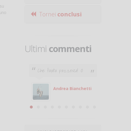
 su
uno
Tornei
conclusi
Ultimi
commenti
Che figata pazzesca! :O
Ciao. Son
poco e v
otare
giocare.
 con
puoi gio
Andrea Bianchetti
mero
Michele
are