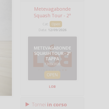
Metevagabonde
Circuito Na
Squash Tour - 2ª
Squadre - 
Tappa
Cat:
Open
Cat:
Squ
Data:
12/09/2026
Data:
19/0
METEVAGABONDE
CIRCU
SQUASH TOUR - 2ª
NAZION
TAPPA
SQUADRE - 
12/09/2026
19/09/
OPEN
SQUA
LOB
Centro Sporti
Tornei
in corso