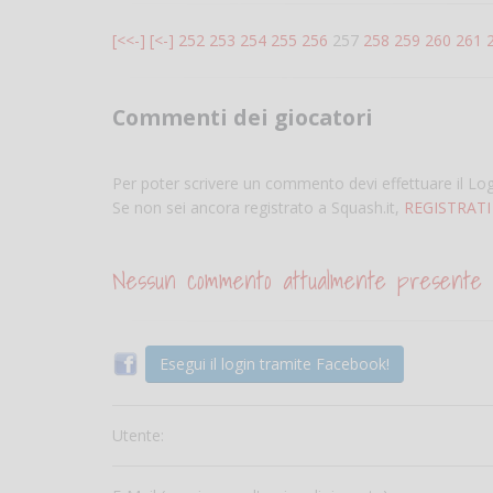
[<<-]
[<-]
252
253
254
255
256
257
258
259
260
261
Commenti dei giocatori
Per poter scrivere un commento devi effettuare il Lo
Se non sei ancora registrato a Squash.it,
REGISTRATI
Nessun commento attualmente presente
Esegui il login tramite Facebook!
Utente: