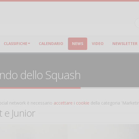
CLASSIFICHE
CALENDARIO
NEWS
VIDEO
NEWSLETTER
ondo dello Squash
 social network è necessario
accettare i cookie
della categoria 'Marketi
t e Junior