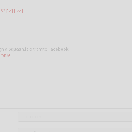
262
[->]
[->>]
gin a
Squash.it
o tramite
Facebook
.
 ORA!