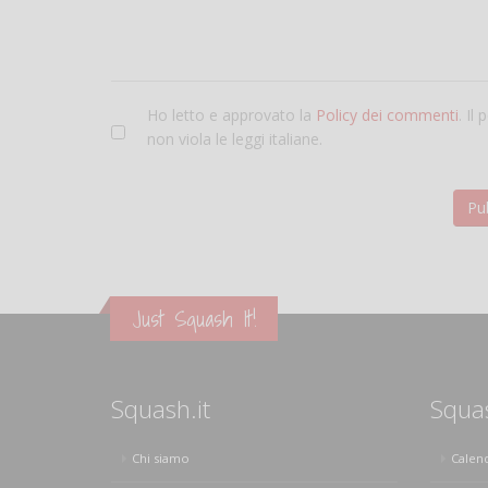
Ho letto e approvato la
Policy dei commenti
. Il
non viola le leggi italiane.
Just Squash It!
Squash.it
Squa
Chi siamo
Calen