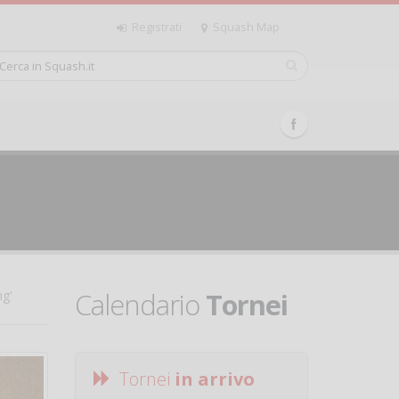
Registrati
Squash Map
Calendario
Tornei
ng'
Tornei
in arrivo