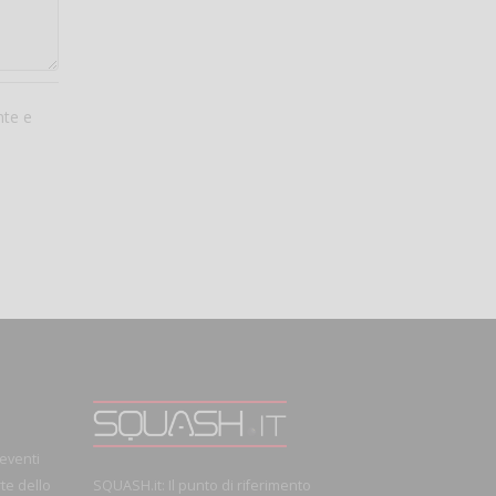
nte e
 eventi
rte dello
SQUASH.it: Il punto di riferimento