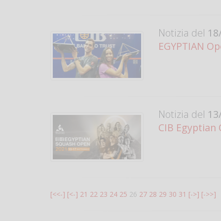
Notizia del
18/
EGYPTIAN Open
Notizia del
13/
CIB Egyptian 
[<<-]
[<-]
21
22
23
24
25
26
27
28
29
30
31
[->]
[->>]