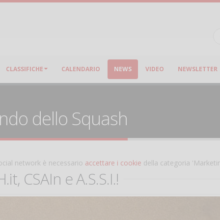
CLASSIFICHE
CALENDARIO
NEWS
VIDEO
NEWSLETTER
ondo dello Squash
 social network è necessario
accettare i cookie
della categoria 'Marketi
, CSAIn e A.S.S.I.!