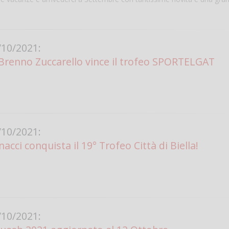
10/2021:
 Brenno Zuccarello vince il trofeo SPORTELGAT
Salve,
10/2021:
come fare per pren
cci conquista il 19° Trofeo Città di Biella!
il campo per giocare
un mio amico?
Devo chiamare il nu
telefonico o si può f
online?
Grazie
10/2021: