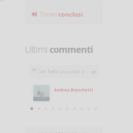
Tornei
conclusi
Ultimi
commenti
Che figata pazzesca! :O
Ciao. Son
poco e v
otare
giocare.
 con
puoi gio
Andrea Bianchetti
mero
Michele
are