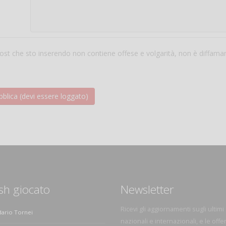
 post che sto inserendo non contiene offese e volgarità, non è diffama
sh giocato
Newsletter
Ricevi gli aggiornamenti sugli ultimi
dario Tornei
nazionali e internazionali, e le offe