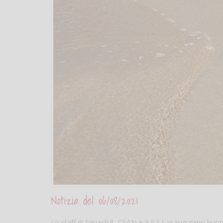
Notizia del 06/08/2021
Lo staff di Squash.it, CSAIn e A.S.S.I. vi augurano b