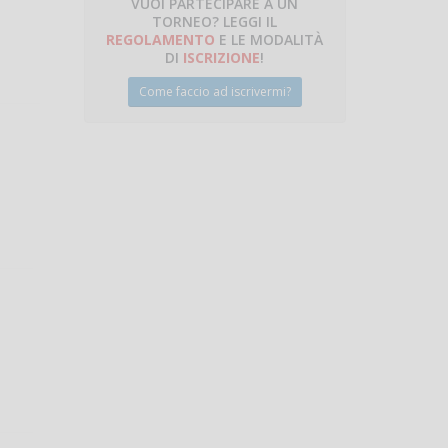
VUOI PARTECIPARE A UN
TORNEO? LEGGI IL
talano
REGOLAMENTO
E LE MODALITÀ
DI
ISCRIZIONE
!
Come faccio ad iscrivermi?