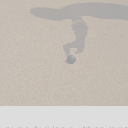
uone vacanze e arrivederci a Settembre con tantissime novità e una gra