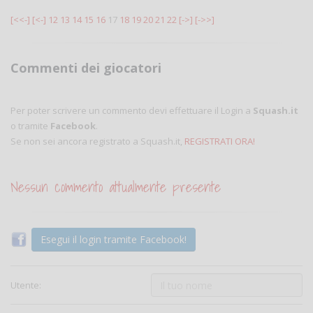
[<<-]
[<-]
12
13
14
15
16
17
18
19
20
21
22
[->]
[->>]
Commenti dei giocatori
Per poter scrivere un commento devi effettuare il Login a
Squash.it
o tramite
Facebook
.
Se non sei ancora registrato a Squash.it,
REGISTRATI ORA!
Nessun commento attualmente presente
Esegui il login tramite Facebook!
Utente: