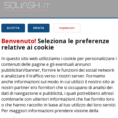
SQUASH.it: Il punto di riferimento quotidiano per tutti gli amanti di questo
magnifico sport.
Leggi
ACCETTA
RIFIUTA
Impostazioni
Benvenuto!
Seleziona le preferenze
relative ai cookie
In questo sito web utilizziamo i cookie per personalizzare i
ASD Let's Sport - Via T. Olivelli 3, 25014 Castenedolo (BS) - P. Iva:
contenuti delle pagine e gli eventuali annunci
04278030988
pubblicitari/banner, fornire le funzioni dei social network
© Copyright 2015 | All Rights Reserved - Powered by
DynDevice
e analizzare il traffico verso i nostri server. Forniamo
anche informazioni sul modo in cui utilizzi il nostro sito ai
Privacy Policy
Cookie Policy
Accessibilità
Sitemap
nostri partner e/o fornitori che si occupano di analisi dei
dati di navigazione e pubblicità, i quali potrebbero altresì
combinarle con ulteriori informazioni che hai fornito loro
o che hanno raccolto in base al tuo utilizzo dei loro servizi.
Per maggiori informazioni prendere visione della
cookie
policy
.