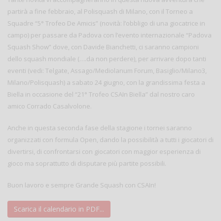
partirà a fine febbraio, al Polisquash di Milano, con il Torneo a
Squadre “5° Trofeo De Amicis” (novità: l’obbligo di una giocatrice in
campo) per passare da Padova con l’evento internazionale “Padova
Squash Show” dove, con Davide Bianchetti, ci saranno campioni
dello squash mondiale (….da non perdere), per arrivare dopo tanti
eventi (vedi: Telgate, Assago/Mediolanum Forum, Basiglio/Milano3,
Milano/Polisquash) a sabato 24 giugno, con la grandissima festa a
Biella in occasione del “21° Trofeo CSAIn Biella” dal nostro caro
amico Corrado Casalvolone.
Anche in questa seconda fase della stagione i tornei saranno
organizzati con formula Open, dando la possibilità a tutti i giocatori di
divertirsi, di confrontarsi con giocatori con maggior esperienza di
gioco ma soprattutto di disputare più partite possibili.
Buon lavoro e sempre Grande Squash con CSAIn!
Scarica il calendario in PDF...