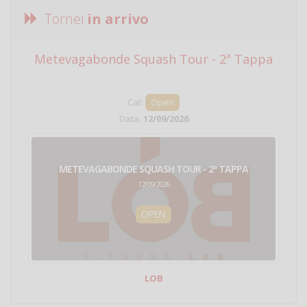
Tornei
in arrivo
Metevagabonde Squash Tour - 2ª Tappa
Ci
Cat:
Open
Data:
12/09/2026
METEVAGABONDE SQUASH TOUR - 2ª TAPPA
12/09/2026
OPEN
LOB