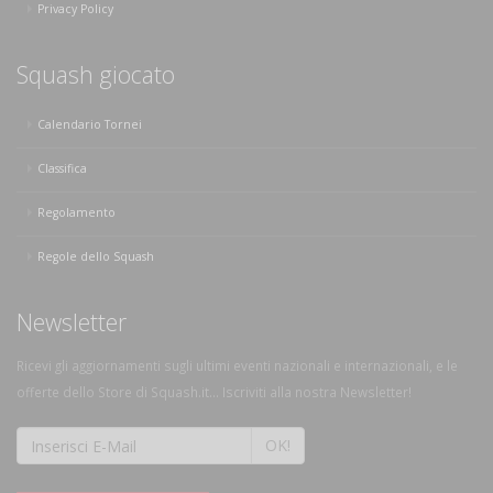
Privacy Policy
Squash giocato
Calendario Tornei
Classifica
Regolamento
Regole dello Squash
Newsletter
Ricevi gli aggiornamenti sugli ultimi eventi nazionali e internazionali, e le
offerte dello Store di Squash.it... Iscriviti alla nostra Newsletter!
OK!