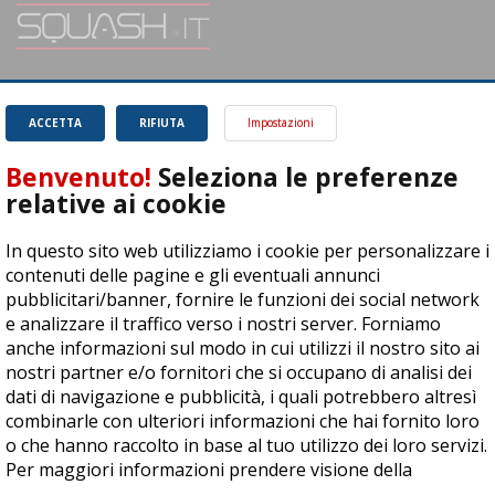
SQUASH.it: Il punto di riferimento quotidiano per tutti gli amanti di questo
magnifico sport.
Leggi
ACCETTA
RIFIUTA
Impostazioni
Benvenuto!
Seleziona le preferenze
relative ai cookie
In questo sito web utilizziamo i cookie per personalizzare i
ASD Let's Sport - Via T. Olivelli 3, 25014 Castenedolo (BS) - P. Iva:
contenuti delle pagine e gli eventuali annunci
04278030988
pubblicitari/banner, fornire le funzioni dei social network
© Copyright 2015 | All Rights Reserved - Powered by
DynDevice
e analizzare il traffico verso i nostri server. Forniamo
anche informazioni sul modo in cui utilizzi il nostro sito ai
Privacy Policy
Cookie Policy
Accessibilità
Sitemap
nostri partner e/o fornitori che si occupano di analisi dei
dati di navigazione e pubblicità, i quali potrebbero altresì
combinarle con ulteriori informazioni che hai fornito loro
o che hanno raccolto in base al tuo utilizzo dei loro servizi.
Per maggiori informazioni prendere visione della
cookie
policy
.