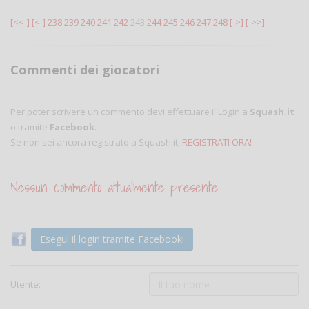
[<<-]
[<-]
238
239
240
241
242
243
244
245
246
247
248
[->]
[->>]
Commenti dei giocatori
Per poter scrivere un commento devi effettuare il Login a
Squash.it
o tramite
Facebook
.
Se non sei ancora registrato a Squash.it,
REGISTRATI ORA!
Nessun commento attualmente presente
Esegui il login tramite Facebook!
Utente: