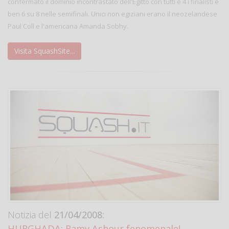
confermato il dominio incontrastato dell'Egitto con tutti e 4 i finalisti e
ben 6 su 8 nelle semifinali. Unici non egiziani erano il neozelandese
Paul Coll e l'americana Amanda Sobhy.
Visita SquashSite...
Notizia del
21/04/2008:
HURGHADA: Ramy Ashour fenomenale!