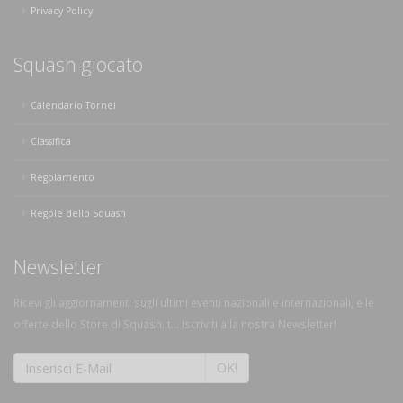
Privacy Policy
Squash giocato
Calendario Tornei
Classifica
Regolamento
Regole dello Squash
Newsletter
Ricevi gli aggiornamenti sugli ultimi eventi nazionali e internazionali, e le
offerte dello Store di Squash.it... Iscriviti alla nostra Newsletter!
OK!