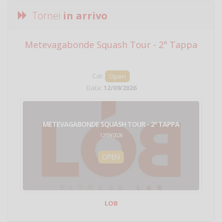
Tornei
in arrivo
Metevagabonde Squash Tour - 2ª Tappa
Ci
Cat:
Open
Data:
12/09/2026
METEVAGABONDE SQUASH TOUR - 2ª TAPPA
12/09/2026
OPEN
LOB