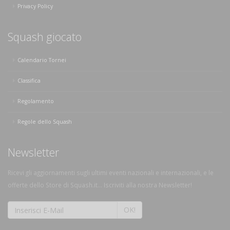
Privacy Policy
Squash giocato
Calendario Tornei
Classifica
Regolamento
Regole dello Squash
Newsletter
Ricevi gli aggiornamenti sugli ultimi eventi nazionali e internazionali, e le
offerte dello Store di Squash.it... Iscriviti alla nostra Newsletter!
OK!