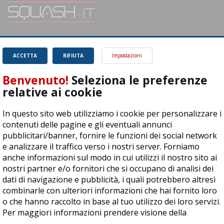
SQUASH.it: Il punto di riferimento quotidiano per tutti gli amanti di questo
magnifico sport.
Leggi
ACCETTA
RIFIUTA
Impostazioni
Benvenuto!
Seleziona le preferenze
relative ai cookie
In questo sito web utilizziamo i cookie per personalizzare i
ASD Let's Sport - Via T. Olivelli 3, 25014 Castenedolo (BS) - P. Iva:
contenuti delle pagine e gli eventuali annunci
04278030988
pubblicitari/banner, fornire le funzioni dei social network
© Copyright 2015 | All Rights Reserved - Powered by
DynDevice
e analizzare il traffico verso i nostri server. Forniamo
anche informazioni sul modo in cui utilizzi il nostro sito ai
Privacy Policy
Cookie Policy
Accessibilità
Sitemap
nostri partner e/o fornitori che si occupano di analisi dei
dati di navigazione e pubblicità, i quali potrebbero altresì
combinarle con ulteriori informazioni che hai fornito loro
o che hanno raccolto in base al tuo utilizzo dei loro servizi.
Per maggiori informazioni prendere visione della
cookie
policy
.