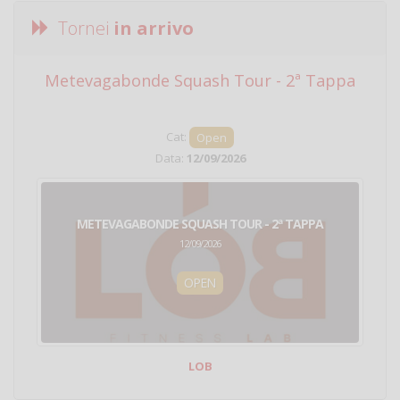
Tornei
in arrivo
Metevagabonde Squash Tour - 2ª Tappa
Ci
Cat:
Open
Data:
12/09/2026
METEVAGABONDE SQUASH TOUR - 2ª TAPPA
12/09/2026
OPEN
LOB