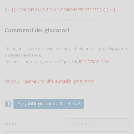
[<<-]
[<-]
242
243
244
245
246
247
248
249
250
251
252
[->]
[->>]
Commenti dei giocatori
Per poter scrivere un commento devi effettuare il Login a
Squash.it
o tramite
Facebook
.
Se non sei ancora registrato a Squash.it,
REGISTRATI ORA!
Nessun commento attualmente presente
Esegui il login tramite Facebook!
Utente: