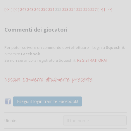
[<<-]
[<-]
247
248
249
250
251
252
253
254
255
256
257
[->]
[->>]
Commenti dei giocatori
Per poter scrivere un commento devi effettuare il Login a
Squash.it
o tramite
Facebook
.
Se non sei ancora registrato a Squash.it,
REGISTRATI ORA!
Nessun commento attualmente presente
Esegui il login tramite Facebook!
Utente: