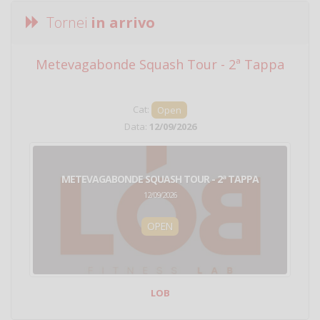
Tornei
in arrivo
Metevagabonde Squash Tour - 2ª Tappa
Ci
Cat:
Open
Data:
12/09/2026
METEVAGABONDE SQUASH TOUR - 2ª TAPPA
12/09/2026
OPEN
LOB