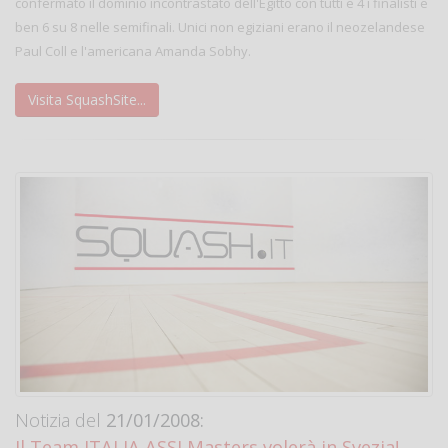
confermato il dominio incontrastato dell'Egitto con tutti e 4 i finalisti e
ben 6 su 8 nelle semifinali. Unici non egiziani erano il neozelandese
Paul Coll e l'americana Amanda Sobhy.
Visita SquashSite...
Notizia del
21/01/2008:
Il Team ITALIA ASSI Masters volerà in Svezia!