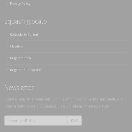
Privacy Policy
Squash giocato
Calendario Tornei
Classifica
Regolamento
Regole dello Squash
Newsletter
Ricevi gli aggiornamenti sugli ultimi eventi nazionali e internazionali, e le
offerte dello Store di Squash.it... Iscriviti alla nostra Newsletter!
OK!