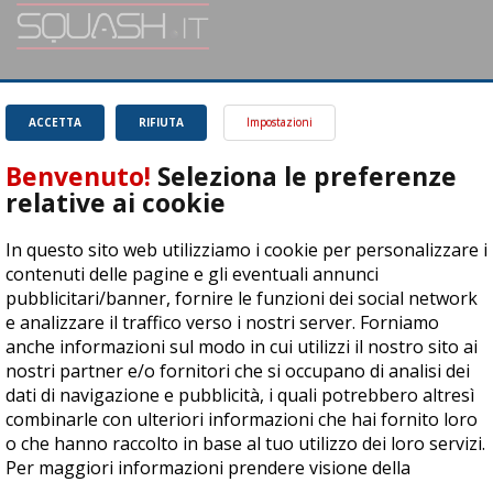
SQUASH.it: Il punto di riferimento quotidiano per tutti gli amanti di questo
magnifico sport.
Leggi
ACCETTA
RIFIUTA
Impostazioni
Benvenuto!
Seleziona le preferenze
relative ai cookie
In questo sito web utilizziamo i cookie per personalizzare i
ASD Let's Sport - Via T. Olivelli 3, 25014 Castenedolo (BS) - P. Iva:
contenuti delle pagine e gli eventuali annunci
04278030988
pubblicitari/banner, fornire le funzioni dei social network
© Copyright 2015 | All Rights Reserved - Powered by
DynDevice
e analizzare il traffico verso i nostri server. Forniamo
anche informazioni sul modo in cui utilizzi il nostro sito ai
Privacy Policy
Cookie Policy
Accessibilità
Sitemap
nostri partner e/o fornitori che si occupano di analisi dei
dati di navigazione e pubblicità, i quali potrebbero altresì
combinarle con ulteriori informazioni che hai fornito loro
o che hanno raccolto in base al tuo utilizzo dei loro servizi.
Per maggiori informazioni prendere visione della
cookie
policy
.