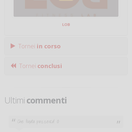
LOB
Tornei
in corso
Tornei
conclusi
Ultimi
commenti
Ciao. Sono a Treviglio da poco e vorrei tornare a
giocare. Se sei in zona e puoi giocare fammi sapere.