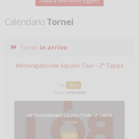
Calendario
Tornei
Tornei
in arrivo
Metevagabonde Squash Tour - 2ª Tappa
Ci
Cat:
Open
Data:
12/09/2026
METEVAGABONDE SQUASH TOUR - 2ª TAPPA
12/09/2026
OPEN