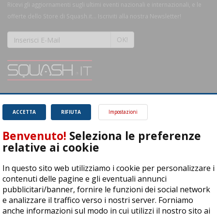
Ricevi gli aggiornamenti sugli ultimi eventi nazionali e internazionali, e le
offerte dello Store di Squash.it... Iscriviti alla nostra Newsletter!
OK!
SQUASH.it: Il punto di riferimento quotidiano per tutti gli amanti di questo
magnifico sport.
Leggi
ACCETTA
RIFIUTA
Impostazioni
Benvenuto!
Seleziona le preferenze
relative ai cookie
In questo sito web utilizziamo i cookie per personalizzare i
ASD Let's Sport - Via T. Olivelli 3, 25014 Castenedolo (BS) - P. Iva:
contenuti delle pagine e gli eventuali annunci
04278030988
pubblicitari/banner, fornire le funzioni dei social network
© Copyright 2015 | All Rights Reserved - Powered by
DynDevice
e analizzare il traffico verso i nostri server. Forniamo
anche informazioni sul modo in cui utilizzi il nostro sito ai
Privacy Policy
Cookie Policy
Accessibilità
Sitemap