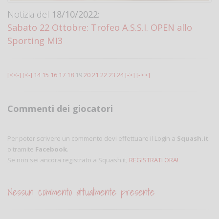
Notizia del
18/10/2022:
Sabato 22 Ottobre: Trofeo A.S.S.I. OPEN allo
Sporting MI3
[<<-]
[<-]
14
15
16
17
18
19
20
21
22
23
24
[->]
[->>]
Commenti dei giocatori
Per poter scrivere un commento devi effettuare il Login a
Squash.it
o tramite
Facebook
.
Se non sei ancora registrato a Squash.it,
REGISTRATI ORA!
Nessun commento attualmente presente