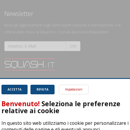
Newsletter
Ricevi gli aggiornamenti sugli ultimi eventi nazionali e internazionali, e le
offerte dello Store di Squash.it... Iscriviti alla nostra Newsletter!
OK!
SQUASH.it: Il punto di riferimento quotidiano per tutti gli amanti di questo
magnifico sport.
Leggi
ACCETTA
RIFIUTA
Impostazioni
Benvenuto!
Seleziona le preferenze
relative ai cookie
In questo sito web utilizziamo i cookie per personalizzare i
ASD Let's Sport - Via T. Olivelli 3, 25014 Castenedolo (BS) - P. Iva:
contenuti delle pagine e gli eventuali annunci