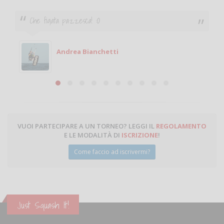
Ciao. Sono a Treviglio da poco e vorrei tornare a
giocare. Se sei in zona e puoi giocare fammi sapere.
Michele
Michele Miglionico
VUOI PARTECIPARE A UN TORNEO? LEGGI IL
REGOLAMENTO
E LE MODALITÀ DI
ISCRIZIONE
!
Come faccio ad iscrivermi?
Just Squash It!