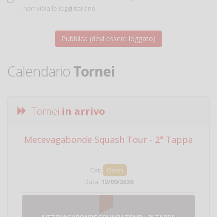
non viola le leggi italiane.
Calendario
Tornei
Tornei
in arrivo
Metevagabonde Squash Tour - 2ª Tappa
Ci
Cat:
Open
Data:
12/09/2026