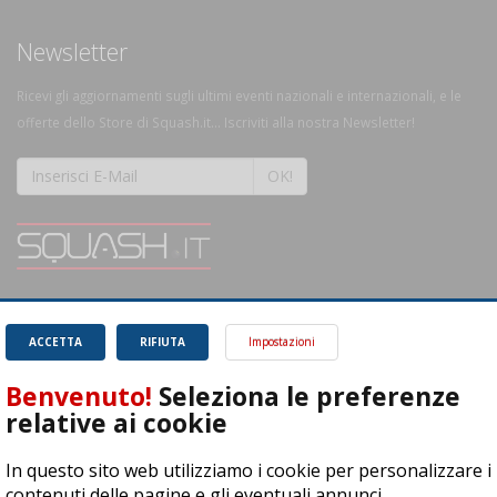
Newsletter
Ricevi gli aggiornamenti sugli ultimi eventi nazionali e internazionali, e le
offerte dello Store di Squash.it... Iscriviti alla nostra Newsletter!
OK!
SQUASH.it: Il punto di riferimento quotidiano per tutti gli amanti di questo
magnifico sport.
Leggi
ACCETTA
RIFIUTA
Impostazioni
Benvenuto!
Seleziona le preferenze
relative ai cookie
In questo sito web utilizziamo i cookie per personalizzare i
ASD Let's Sport - Via T. Olivelli 3, 25014 Castenedolo (BS) - P. Iva:
contenuti delle pagine e gli eventuali annunci