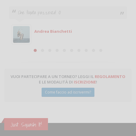
Ciao. Sono a Treviglio da poco e vorrei tornare a
giocare. Se sei in zona e puoi giocare fammi sapere.
Michele
Michele Miglionico
VUOI PARTECIPARE A UN TORNEO? LEGGI IL
REGOLAMENTO
E LE MODALITÀ DI
ISCRIZIONE
!
Come faccio ad iscrivermi?
Just Squash It!