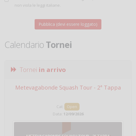
non viola le leggi italiane.
Calendario
Tornei
Tornei
in arrivo
Metevagabonde Squash Tour - 2ª Tappa
Ci
Cat:
Open
Data:
12/09/2026