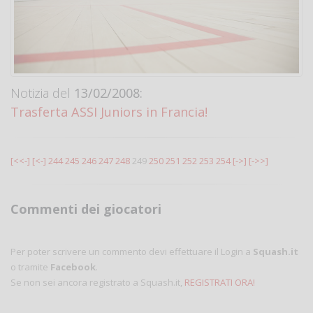
Notizia del
13/02/2008:
Trasferta ASSI Juniors in Francia!
[<<-]
[<-]
244
245
246
247
248
249
250
251
252
253
254
[->]
[->>]
Commenti dei giocatori
Per poter scrivere un commento devi effettuare il Login a
Squash.it
o tramite
Facebook
.
Se non sei ancora registrato a Squash.it,
REGISTRATI ORA!