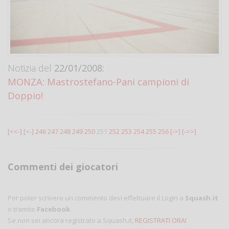
Notizia del
22/01/2008:
MONZA: Mastrostefano-Pani campioni di
Doppio!
[<<-]
[<-]
246
247
248
249
250
251
252
253
254
255
256
[->]
[->>]
Commenti dei giocatori
Per poter scrivere un commento devi effettuare il Login a
Squash.it
o tramite
Facebook
.
Se non sei ancora registrato a Squash.it,
REGISTRATI ORA!