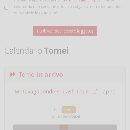
inserendo non contiene offese e volgarità, non è diffamante e
non viola le leggi italiane.
Calendario
Tornei
Tornei
in arrivo
Metevagabonde Squash Tour - 2ª Tappa
Ci
Cat:
Open
Data:
12/09/2026