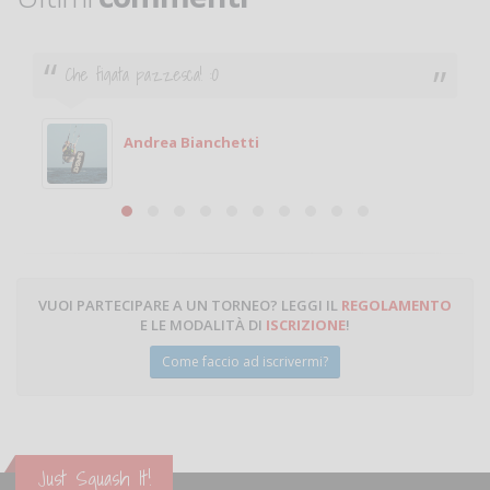
Ciao. Sono a Treviglio da poco e vorrei tornare a
giocare. Se sei in zona e puoi giocare fammi sapere.
Michele
Michele Miglionico
VUOI PARTECIPARE A UN TORNEO? LEGGI IL
REGOLAMENTO
E LE MODALITÀ DI
ISCRIZIONE
!
Come faccio ad iscrivermi?
Just Squash It!