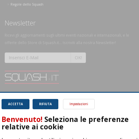
Regole dello Squash
Newsletter
Ricevi gli aggiornamenti sugli ultimi eventi nazionali e internazionali, e le
offerte dello Store di Squash.it... Iscriviti alla nostra Newsletter!
OK!
SQUASH.it: Il punto di riferimento quotidiano per tutti gli amanti di questo
magnifico sport.
Leggi
ACCETTA
RIFIUTA
Impostazioni
Benvenuto!
Seleziona le preferenze
relative ai cookie