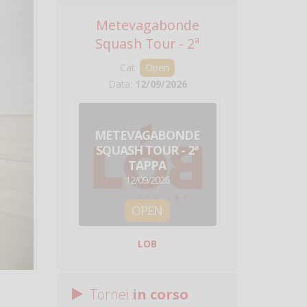
Metevagabonde
Circuito Na
Squash Tour - 2ª
Squadre - 
Tappa
Cat:
Open
Cat:
Squ
Data:
12/09/2026
Data:
19/0
METEVAGABONDE
CIRCU
SQUASH TOUR - 2ª
NAZION
TAPPA
SQUADRE - 
12/09/2026
19/09/
OPEN
SQUA
LOB
Centro Sporti
Tornei
in corso