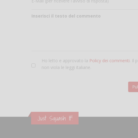
E-Mail (per ricevere l'avviso di risposta)
Inserisci il testo del commento
Ho letto e approvato la
Policy dei commenti
. Il
non viola le leggi italiane.
Just Squash It!