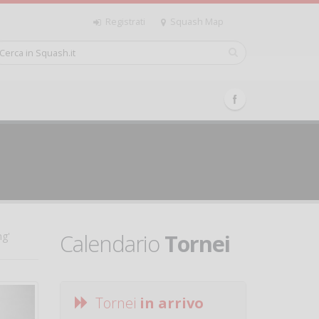
Registrati
Squash Map
Calendario
Tornei
ng'
Tornei
in arrivo