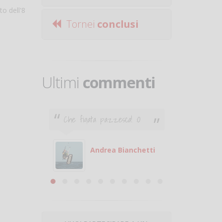
to dell'8
Tornei
conclusi
Ultimi
commenti
Che figata pazzesca! :O
Ciao. Son
poco e v
otare
giocare.
 con
puoi gio
Andrea Bianchetti
mero
Michele
are