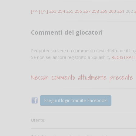
[<<-]
[<-]
253
254
255
256
257
258
259
260
261
262
Commenti dei giocatori
Per poter scrivere un commento devi effettuare il Lo
Se non sei ancora registrato a Squash.it,
REGISTRATI
Nessun commento attualmente presente
Esegui il login tramite Facebook!
Utente: