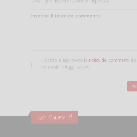
E-Mail (per ricevere l'avviso di risposta)
Inserisci il testo del commento
Ho letto e approvato la
Policy dei commenti
. Il
non viola le leggi italiane.
Just Squash It!