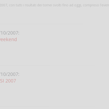
007, con tutti i risultati dei tornei svolti fino ad oggi, compreso l'even
10/2007:
 weekend
Salve,
come fare per pren
il campo per giocare
10/2007:
un mio amico?
SI 2007
Devo chiamare il nu
telefonico o si può f
online?
Grazie