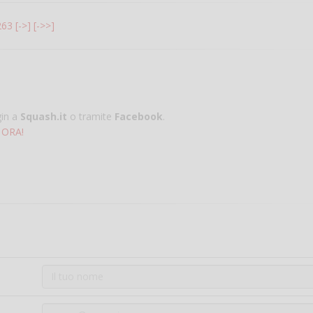
263
[->]
[->>]
gin a
Squash.it
o tramite
Facebook
.
 ORA!