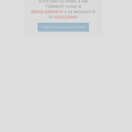
VUOI PARTECIPARE A UN
TORNEO? LEGGI IL
talano
REGOLAMENTO
E LE MODALITÀ
DI
ISCRIZIONE
!
Come faccio ad iscrivermi?