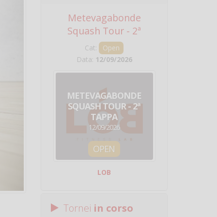
Metevagabonde
Circuito Na
Squash Tour - 2ª
Squadre - 
Tappa
Cat:
Open
Cat:
Squ
Data:
12/09/2026
Data:
19/0
METEVAGABONDE
CIRCU
SQUASH TOUR - 2ª
NAZION
TAPPA
SQUADRE - 
12/09/2026
19/09/
OPEN
SQUA
LOB
Centro Sporti
Tornei
in corso