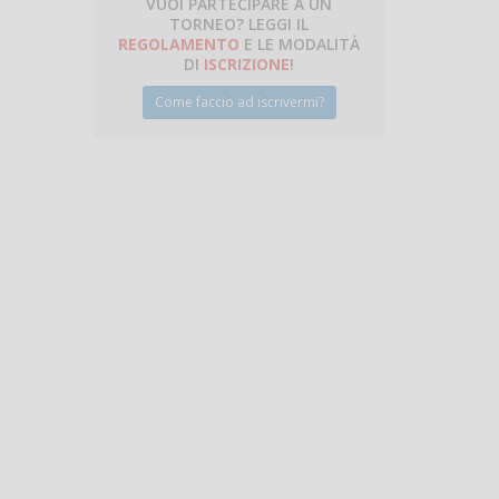
VUOI PARTECIPARE A UN
TORNEO? LEGGI IL
talano
REGOLAMENTO
E LE MODALITÀ
DI
ISCRIZIONE
!
Come faccio ad iscrivermi?