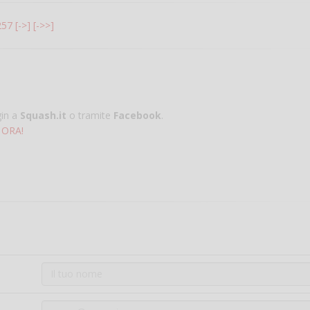
257
[->]
[->>]
gin a
Squash.it
o tramite
Facebook
.
 ORA!