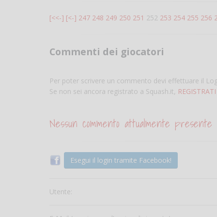
[<<-]
[<-]
247
248
249
250
251
252
253
254
255
256
Commenti dei giocatori
Per poter scrivere un commento devi effettuare il Lo
Se non sei ancora registrato a Squash.it,
REGISTRATI
Nessun commento attualmente presente
Esegui il login tramite Facebook!
Utente: