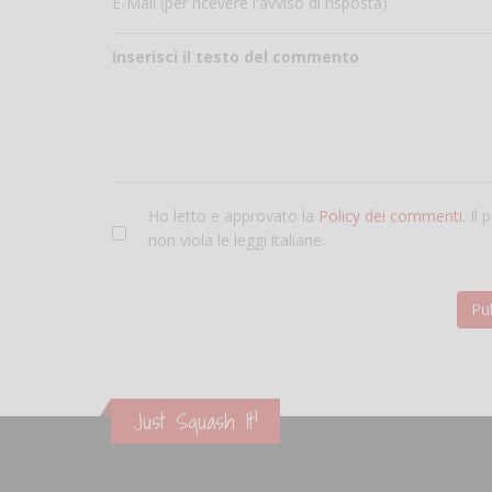
E-Mail (per ricevere l'avviso di risposta)
Inserisci il testo del commento
Ho letto e approvato la
Policy dei commenti
. Il
non viola le leggi italiane.
Just Squash It!