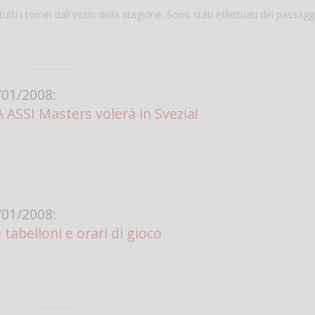
tutti i tornei dall'inizio della stagione. Sono stati effettuati dei passaggi
01/2008:
A ASSI Masters volerà in Svezia!
Salve,
come fare per pren
il campo per giocare
01/2008:
un mio amico?
tabelloni e orari di gioco
Devo chiamare il nu
telefonico o si può f
online?
Grazie