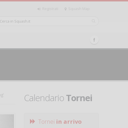
Registrati
Squash Map
Calendario
Tornei
ng'
Tornei
in arrivo