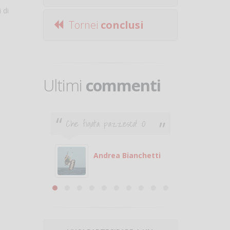
 di
Tornei
conclusi
Ultimi
commenti
Che figata pazzesca! :O
Ciao. Son
poco e v
otare
giocare.
 con
puoi gio
Andrea Bianchetti
mero
Michele
are