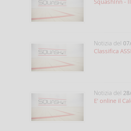
SquashInn - I
Notizia del
07/
Classifica AS
Notizia del
28/
E' online il C