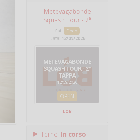
Metevagabonde
Circuito Na
Squash Tour - 2ª
Squadre - 
Tappa
Cat:
Open
Cat:
Squ
Data:
12/09/2026
Data:
19/0
METEVAGABONDE
CIRCU
SQUASH TOUR - 2ª
NAZION
TAPPA
SQUADRE - 
12/09/2026
19/09/
OPEN
SQUA
LOB
Centro Sporti
Tornei
in corso