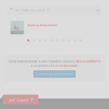
Ciao. Sono a Treviglio da poco e vorrei tornare a
giocare. Se sei in zona e puoi giocare fammi sapere.
Michele
Michele Miglionico
VUOI PARTECIPARE A UN TORNEO? LEGGI IL
REGOLAMENTO
E LE MODALITÀ DI
ISCRIZIONE
!
Come faccio ad iscrivermi?
Just Squash It!