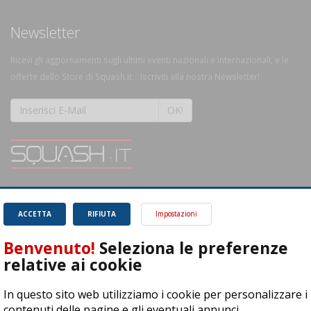
Newsletter
Ricevi gli aggiornamenti sugli ultimi eventi nazionali e internazionali, e le
offerte dello Store di Squash.it... Iscriviti alla nostra Newsletter!
OK!
SQUASH.it: Il punto di riferimento quotidiano per tutti gli amanti di questo
magnifico sport.
Leggi
ACCETTA
RIFIUTA
Impostazioni
Benvenuto!
Seleziona le preferenze
relative ai cookie
In questo sito web utilizziamo i cookie per personalizzare i
ASD Let's Sport - Via T. Olivelli 3, 25014 Castenedolo (BS) - P. Iva:
contenuti delle pagine e gli eventuali annunci