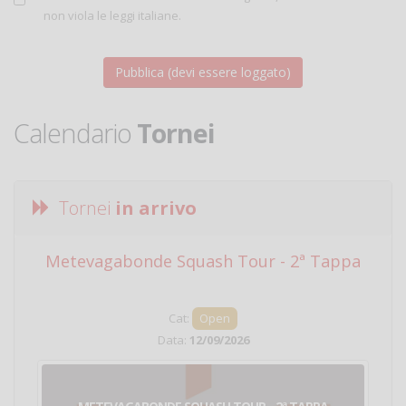
non viola le leggi italiane.
Calendario
Tornei
Tornei
in arrivo
Metevagabonde Squash Tour - 2ª Tappa
Ci
Cat:
Open
Data:
12/09/2026