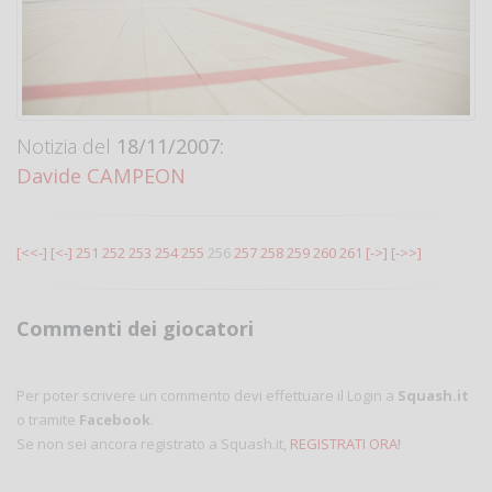
Notizia del
18/11/2007:
Davide CAMPEON
[<<-]
[<-]
251
252
253
254
255
256
257
258
259
260
261
[->]
[->>]
Commenti dei giocatori
Per poter scrivere un commento devi effettuare il Login a
Squash.it
o tramite
Facebook
.
Se non sei ancora registrato a Squash.it,
REGISTRATI ORA!