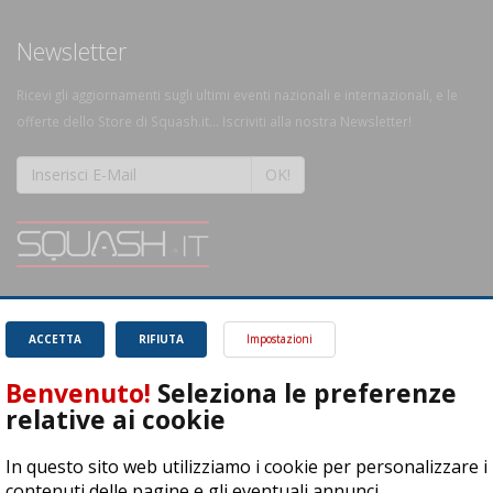
Newsletter
Ricevi gli aggiornamenti sugli ultimi eventi nazionali e internazionali, e le
offerte dello Store di Squash.it... Iscriviti alla nostra Newsletter!
OK!
SQUASH.it: Il punto di riferimento quotidiano per tutti gli amanti di questo
magnifico sport.
Leggi
ACCETTA
RIFIUTA
Impostazioni
Benvenuto!
Seleziona le preferenze
relative ai cookie
In questo sito web utilizziamo i cookie per personalizzare i
ASD Let's Sport - Via T. Olivelli 3, 25014 Castenedolo (BS) - P. Iva:
contenuti delle pagine e gli eventuali annunci