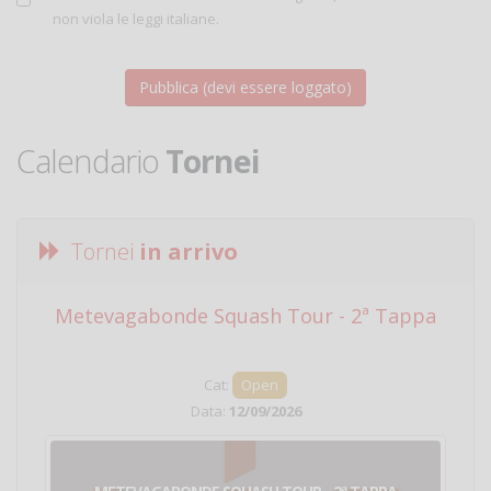
non viola le leggi italiane.
Calendario
Tornei
Tornei
in arrivo
Metevagabonde Squash Tour - 2ª Tappa
Ci
Cat:
Open
Data:
12/09/2026