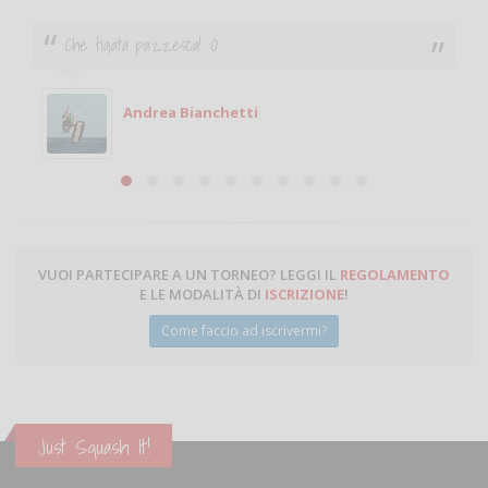
Ciao. Sono a Treviglio da poco e vorrei tornare a
giocare. Se sei in zona e puoi giocare fammi sapere.
Michele
Michele Miglionico
VUOI PARTECIPARE A UN TORNEO? LEGGI IL
REGOLAMENTO
E LE MODALITÀ DI
ISCRIZIONE
!
Come faccio ad iscrivermi?
Just Squash It!