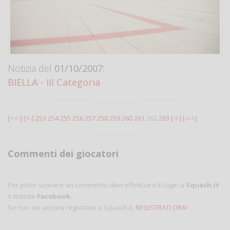
Notizia del
01/10/2007:
BIELLA - III Categoria
[<<-]
[<-]
253
254
255
256
257
258
259
260
261
262
263
[->]
[->>]
Commenti dei giocatori
Per poter scrivere un commento devi effettuare il Login a
Squash.it
o tramite
Facebook
.
Se non sei ancora registrato a Squash.it,
REGISTRATI ORA!