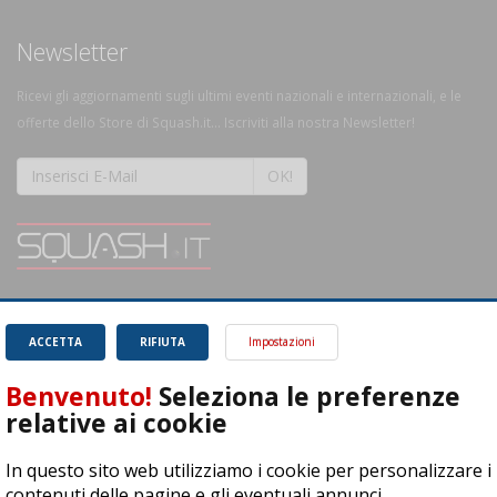
Newsletter
Ricevi gli aggiornamenti sugli ultimi eventi nazionali e internazionali, e le
offerte dello Store di Squash.it... Iscriviti alla nostra Newsletter!
OK!
SQUASH.it: Il punto di riferimento quotidiano per tutti gli amanti di questo
magnifico sport.
Leggi
ACCETTA
RIFIUTA
Impostazioni
Benvenuto!
Seleziona le preferenze
relative ai cookie
In questo sito web utilizziamo i cookie per personalizzare i
ASD Let's Sport - Via T. Olivelli 3, 25014 Castenedolo (BS) - P. Iva:
contenuti delle pagine e gli eventuali annunci