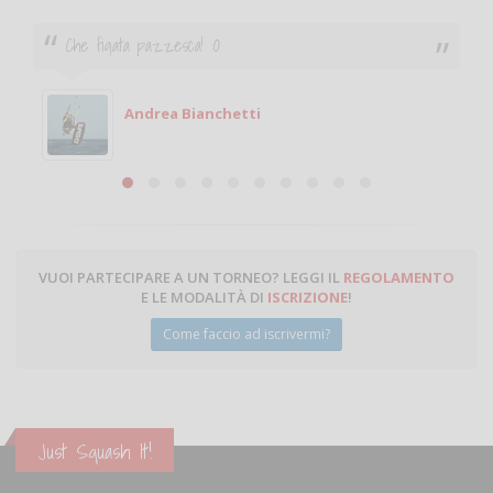
Ciao. Sono a Treviglio da poco e vorrei tornare a
giocare. Se sei in zona e puoi giocare fammi sapere.
Michele
Michele Miglionico
VUOI PARTECIPARE A UN TORNEO? LEGGI IL
REGOLAMENTO
E LE MODALITÀ DI
ISCRIZIONE
!
Come faccio ad iscrivermi?
Just Squash It!