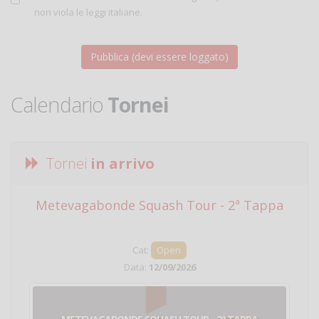
non viola le leggi italiane.
Calendario
Tornei
Tornei
in arrivo
Metevagabonde Squash Tour - 2ª Tappa
Ci
Cat:
Open
Data:
12/09/2026