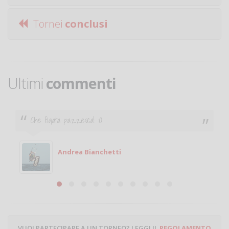
Tornei
conclusi
Ultimi
commenti
Ciao. Sono a Treviglio da poco e vorrei tornare a
giocare. Se sei in zona e puoi giocare fammi sapere.
Michele
Michele Miglionico
VUOI PARTECIPARE A UN TORNEO? LEGGI IL
REGOLAMENTO