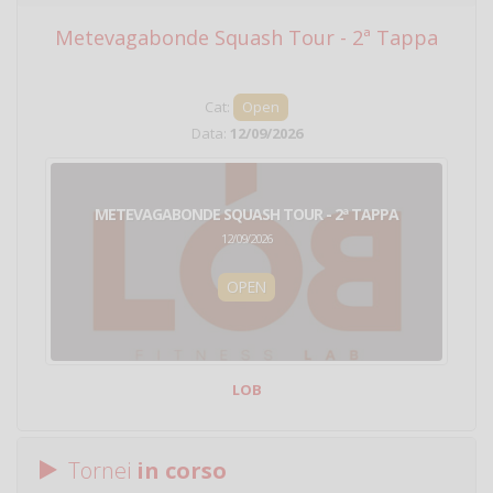
Metevagabonde Squash Tour - 2ª Tappa
Ci
Cat:
Open
Data:
12/09/2026
METEVAGABONDE SQUASH TOUR - 2ª TAPPA
12/09/2026
OPEN
LOB
Tornei
in corso