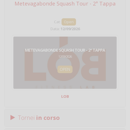
Metevagabonde Squash Tour - 2ª Tappa
Ci
Cat:
Open
Data:
12/09/2026
METEVAGABONDE SQUASH TOUR - 2ª TAPPA
12/09/2026
OPEN
LOB
Tornei
in corso