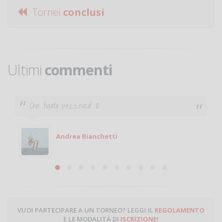
Tornei
conclusi
Ultimi
commenti
Ciao. Sono a Treviglio da poco e vorrei tornare a
giocare. Se sei in zona e puoi giocare fammi sapere.
Michele
Michele Miglionico
VUOI PARTECIPARE A UN TORNEO? LEGGI IL
REGOLAMENTO
E LE MODALITÀ DI
ISCRIZIONE
!