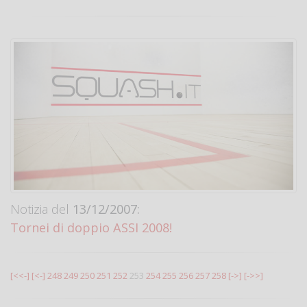
Notizia del
13/12/2007:
Tornei di doppio ASSI 2008!
[<<-]
[<-]
248
249
250
251
252
253
254
255
256
257
258
[->]
[->>]