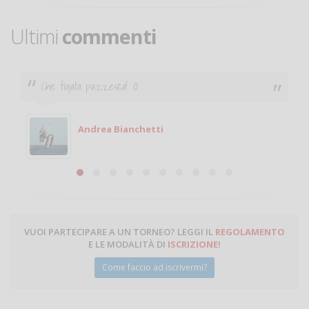
Ultimi
commenti
Ciao. Sono a Treviglio da poco e vorrei tornare a
giocare. Se sei in zona e puoi giocare fammi sapere.
Michele
Michele Miglionico
VUOI PARTECIPARE A UN TORNEO? LEGGI IL
REGOLAMENTO
E LE MODALITÀ DI
ISCRIZIONE
!
Come faccio ad iscrivermi?