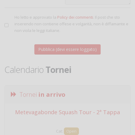
Ho letto e approvato la
Policy dei commenti
. Il post che sto
inserendo non contiene offese e volgarità, non è diffamante e
non viola le leggi italiane.
Calendario
Tornei
Tornei
in arrivo
Metevagabonde Squash Tour - 2ª Tappa
Ci
Cat:
Open