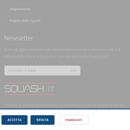
Regolamento
Regole dello Squash
Newsletter
Ricevi gli aggiornamenti sugli ultimi eventi nazionali e internazionali, e le
offerte dello Store di Squash.it... Iscriviti alla nostra Newsletter!
OK!
SQUASH.it: Il punto di riferimento quotidiano per tutti gli amanti di questo
magnifico sport.
Leggi
ACCETTA
RIFIUTA
Impostazioni