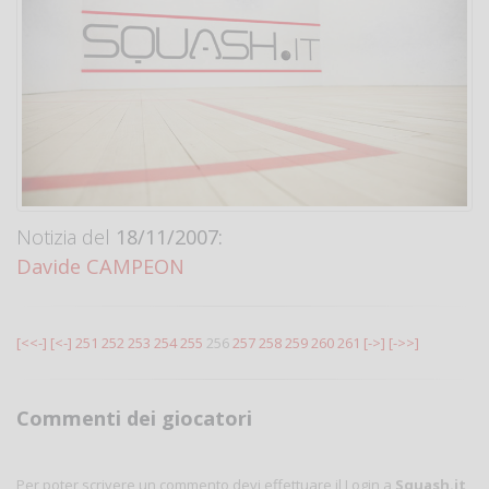
Notizia del
18/11/2007:
Davide CAMPEON
[<<-]
[<-]
251
252
253
254
255
256
257
258
259
260
261
[->]
[->>]
Commenti dei giocatori
Per poter scrivere un commento devi effettuare il Login a
Squash.it