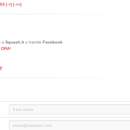
59
[->]
[->>]
n a
Squash.it
o tramite
Facebook
.
 ORA!
e