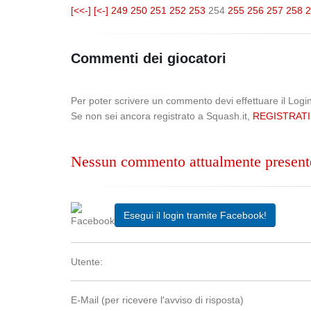
[<<-]
[<-]
249
250
251
252
253
254
255
256
257
258
2
Commenti dei giocatori
Per poter scrivere un commento devi effettuare il Logi
Se non sei ancora registrato a Squash.it,
REGISTRATI
Nessun commento attualmente present
Esegui il login tramite Facebook!
Utente:
E-Mail (per ricevere l'avviso di risposta)