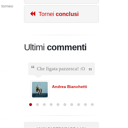
l torneo
Tornei
conclusi
Ultimi
commenti
Che figata pazzesca! :O
Ciao. S
da poco
otare
a giocar
re
e puoi 
Andrea Bianchetti
sapere.
o si
Michel