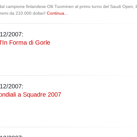
 dal campione finlandese Olli Tuominen al primo turno del Saudi Open, i
premi da 210.000 dollari!
Continua...
12/2007:
l'In Forma di Gorle
Salve,
12/2007:
come fare per pren
il campo per gioca
ndiali a Squadre 2007
con un mio amico?
Devo chiamare il
numero telefonico 
può fare online?
Grazie