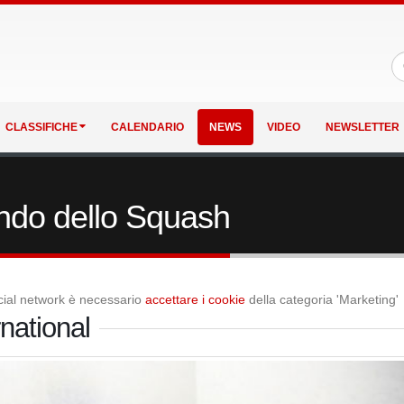
CLASSIFICHE
CALENDARIO
NEWS
VIDEO
NEWSLETTER
ondo dello Squash
social network è necessario
accettare i cookie
della categoria 'Marketing'
national