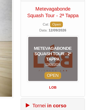
Metevagabonde
Circuito Na
Squash Tour - 2ª Tappa
Squadre - 
Cat:
Open
Cat:
Squ
Data:
12/09/2026
Data:
19/0
METEVAGABONDE
CIRCUITO N
SQUASH TOUR - 2ª
A SQUADR
TAPPA
TAP
12/09/2026
19/09/
OPEN
SQUA
LOB
Centro Sporti
Tornei
in corso