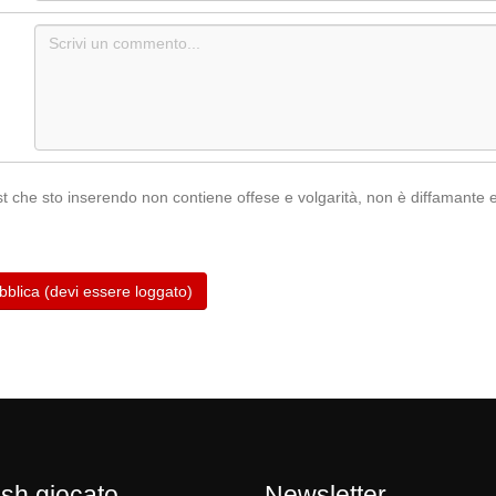
ost che sto inserendo non contiene offese e volgarità, non è diffamante 
sh giocato
Newsletter