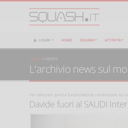
LOGIN
HOME
SQUASH
ATTIVITÀ
HOME
NEWS
L'archivio news sul m
Per utilizzare questa funzionalità di condivisione sui
Davide fuori al SAUDI Inter