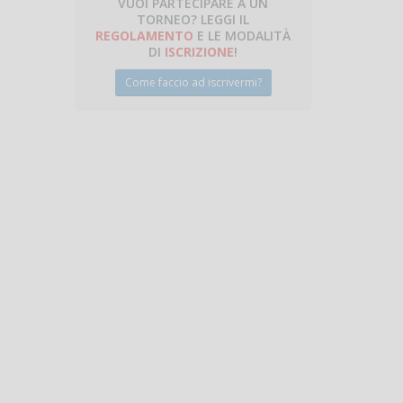
VUOI PARTECIPARE A UN
TORNEO? LEGGI IL
talano
REGOLAMENTO
E LE MODALITÀ
DI
ISCRIZIONE
!
Come faccio ad iscrivermi?