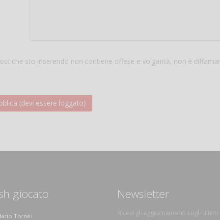
 post che sto inserendo non contiene offese e volgarità, non è diffama
sh giocato
Newsletter
Ricevi gli aggiornamenti sugli ultimi
dario Tornei