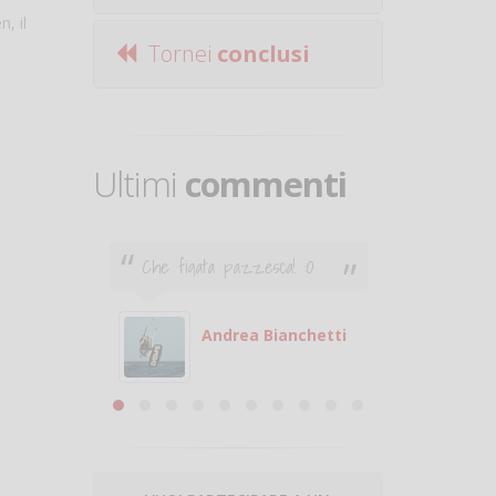
, il
Tornei
conclusi
Ultimi
commenti
Che figata pazzesca! :O
Ciao. Son
poco e v
otare
giocare.
 con
puoi gio
Andrea Bianchetti
mero
Michele
are