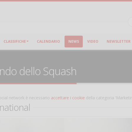
CLASSIFICHE
CALENDARIO
NEWS
VIDEO
NEWSLETTER
ondo dello Squash
 social network è necessario
accettare i cookie
della categoria 'Marketi
national