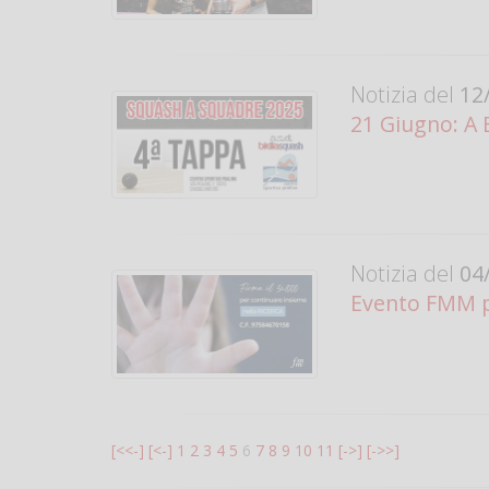
Notizia del
12/
21 Giugno: A B
Notizia del
04/
Evento FMM per
[<<-]
[<-]
1
2
3
4
5
6
7
8
9
10
11
[->]
[->>]