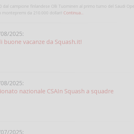
0 dal campione finlandese Olli Tuominen al primo turno del Saudi Open
 un montepremi da 210.000 dollari!
Continua...
08/2025:
di buone vacanze da Squash.it!
Salve,
08/2025:
come fare per pren
il campo per giocare
ionato nazionale CSAIn Squash a squadre
un mio amico?
Devo chiamare il nu
telefonico o si può f
online?
Grazie
07/2025: