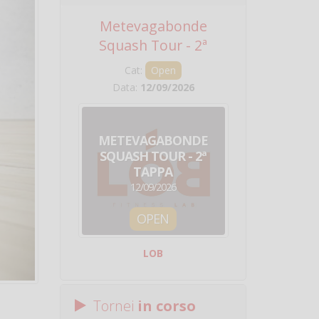
Metevagabonde
Circuito Na
Squash Tour - 2ª
Squadre - 
Tappa
Cat:
Open
Cat:
Squ
Data:
12/09/2026
Data:
19/0
METEVAGABONDE
CIRCU
SQUASH TOUR - 2ª
NAZION
TAPPA
SQUADRE - 
12/09/2026
19/09/
OPEN
SQUA
LOB
Centro Sporti
Tornei
in corso