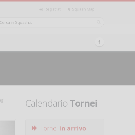
Registrati
Squash Map
Calendario
Tornei
ng'
Tornei
in arrivo