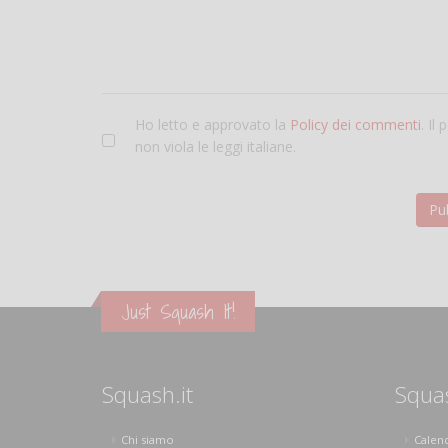
Ho letto e approvato la
Policy dei commenti
. Il
non viola le leggi italiane.
Just Squash It!
Squash.it
Squa
Chi siamo
Calen