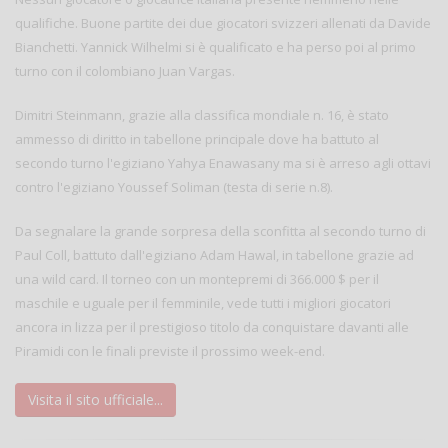
qualifiche. Buone partite dei due giocatori svizzeri allenati da Davide
Bianchetti. Yannick Wilhelmi si è qualificato e ha perso poi al primo
turno con il colombiano Juan Vargas.
Dimitri Steinmann, grazie alla classifica mondiale n. 16, è stato
ammesso di diritto in tabellone principale dove ha battuto al
secondo turno l'egiziano Yahya Enawasany ma si è arreso agli ottavi
contro l'egiziano Youssef Soliman (testa di serie n.8).
Da segnalare la grande sorpresa della sconfitta al secondo turno di
Paul Coll, battuto dall'egiziano Adam Hawal, in tabellone grazie ad
una wild card. Il torneo con un montepremi di 366.000 $ per il
maschile e uguale per il femminile, vede tutti i migliori giocatori
ancora in lizza per il prestigioso titolo da conquistare davanti alle
Piramidi con le finali previste il prossimo week-end.
Visita il sito ufficiale...