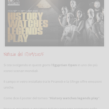
Notizia del 17/09/2025
Si sta svolgendo in questi giorni l'
Egyptian Open
in uno dei più
iconici scenari mondiali.
Il campo in vetro installato tra le Piramidi e la Sfinge offre emozioni
uniche.
Come dice il poster del torneo "
History watches legends play
".
Nessun giocatore o giocatrice italiana presente nemmeno nelle