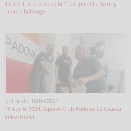
Il Club Toirano vince la 1ª tappa della Spring
Team Challenge
Notizia del
16/04/2024:
13 Aprile 2024, Squash Club Padova: La Grassa
imbattibile!