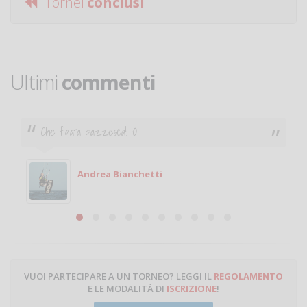
Tornei
conclusi
Ultimi
commenti
Ciao. Sono a Treviglio da poco e vorrei tornare a
giocare. Se sei in zona e puoi giocare fammi sapere.
Michele
Michele Miglionico
VUOI PARTECIPARE A UN TORNEO? LEGGI IL
REGOLAMENTO
E LE MODALITÀ DI
ISCRIZIONE
!