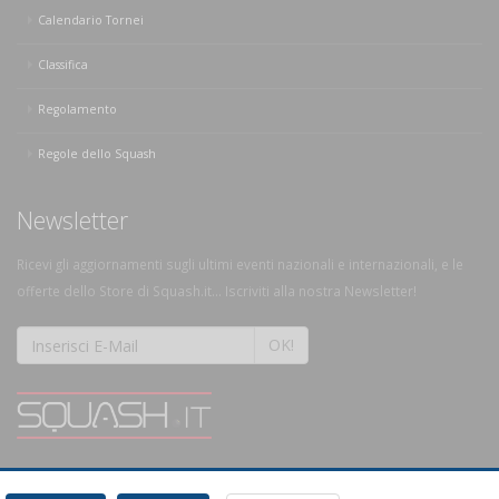
Calendario Tornei
Classifica
Regolamento
Regole dello Squash
Newsletter
Ricevi gli aggiornamenti sugli ultimi eventi nazionali e internazionali, e le
offerte dello Store di Squash.it... Iscriviti alla nostra Newsletter!
OK!
SQUASH.it: Il punto di riferimento quotidiano per tutti gli amanti di questo