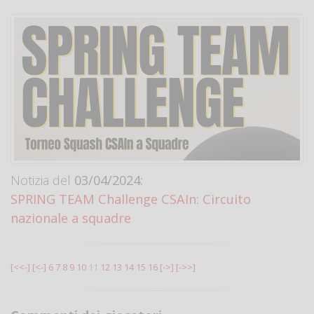
Notizia del
03/04/2024:
SPRING TEAM Challenge CSAIn: Circuito
nazionale a squadre
[<<-]
[<-]
6
7
8
9
10
11
12
13
14
15
16
[->]
[->>]