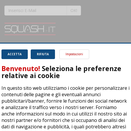
OK!
SQUASH.it: Il punto di riferimento quotidiano per tutti gli amanti di questo
magnifico sport.
Leggi
ACCETTA
RIFIUTA
Impostazioni
Benvenuto!
Seleziona le preferenze
relative ai cookie
In questo sito web utilizziamo i cookie per personalizzare i
ASD Let's Sport - Via T. Olivelli 3, 25014 Castenedolo (BS) - P. Iva:
contenuti delle pagine e gli eventuali annunci
04278030988
pubblicitari/banner, fornire le funzioni dei social network
© Copyright 2015 | All Rights Reserved - Powered by
DynDevice
e analizzare il traffico verso i nostri server. Forniamo
anche informazioni sul modo in cui utilizzi il nostro sito ai
Privacy Policy
Cookie Policy
Accessibilità
Sitemap
nostri partner e/o fornitori che si occupano di analisi dei
dati di navigazione e pubblicità, i quali potrebbero altresì