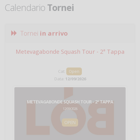
Calendario
Tornei
Tornei
in arrivo
Metevagabonde Squash Tour - 2ª Tappa
Ci
Cat:
Open
Data:
12/09/2026
METEVAGABONDE SQUASH TOUR - 2ª TAPPA
12/09/2026
OPEN