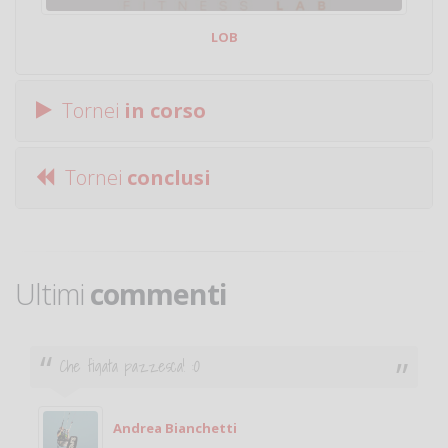
LOB
Tornei
in corso
Tornei
conclusi
Ultimi
commenti
Ciao. Sono a Treviglio da poco e vorrei tornare a
giocare. Se sei in zona e puoi giocare fammi sapere.
Michele