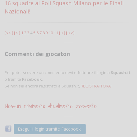
16 squadre al Poli Squash Milano per le Finali
Nazionali!
[<<-]
[<-]
1
2
3
4
5
6
7
8
9
10
11
[->]
[->>]
Commenti dei giocatori
Per poter scrivere un commento devi effettuare il Login a
Squash.it
o tramite
Facebook
.
Se non sei ancora registrato a Squash.it,
REGISTRATI ORA!
Nessun commento attualmente presente
Esegui il login tramite Facebook!