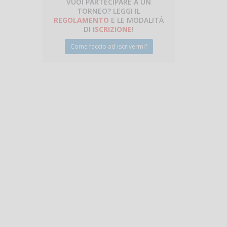
VUOI PARTECIPARE A UN
TORNEO? LEGGI IL
talano
REGOLAMENTO
E LE MODALITÀ
DI
ISCRIZIONE
!
Come faccio ad iscrivermi?