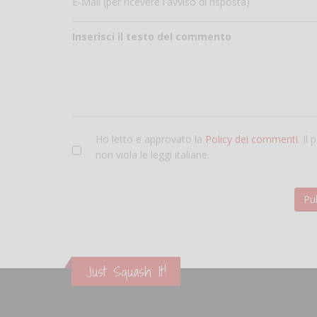
E-Mail (per ricevere l'avviso di risposta)
Inserisci il testo del commento
Ho letto e approvato la
Policy dei commenti
. Il
non viola le leggi italiane.
Just Squash It!