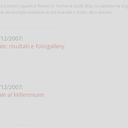
o il centro squash e fitness In Forma di Gorle (BG), la palestra ha or
e ad esempio esibizioni di arti marziali e molto altro ancora...
12/2007:
le: risultati e fotogallery
Salve,
come fare per pren
il campo per giocare
12/2007:
un mio amico?
ale al Millennium!
Devo chiamare il nu
telefonico o si può f
online?
Grazie