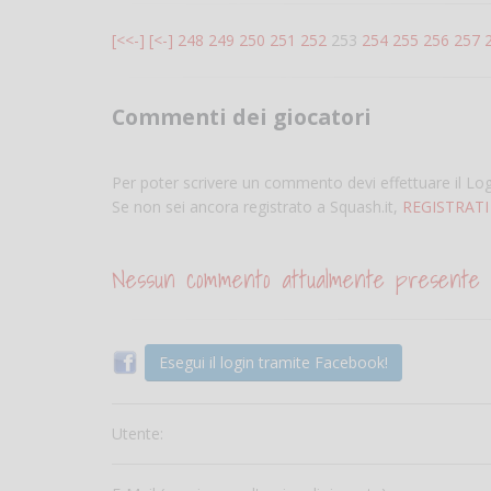
[<<-]
[<-]
248
249
250
251
252
253
254
255
256
257
Commenti dei giocatori
Per poter scrivere un commento devi effettuare il Lo
Se non sei ancora registrato a Squash.it,
REGISTRATI
Nessun commento attualmente presente
Esegui il login tramite Facebook!
Utente: