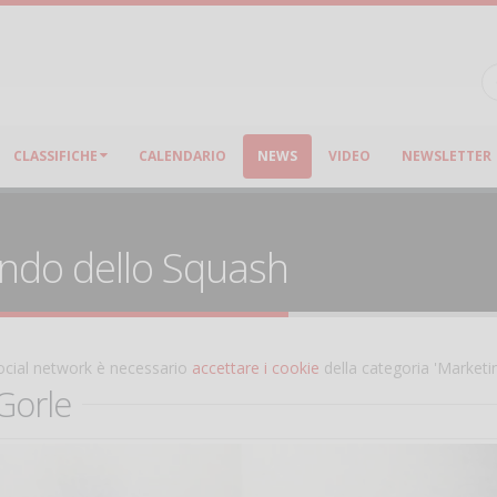
CLASSIFICHE
CALENDARIO
NEWS
VIDEO
NEWSLETTER
ondo dello Squash
 social network è necessario
accettare i cookie
della categoria 'Marketi
 Gorle