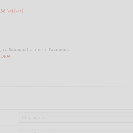
258
[->]
[->>]
gin a
Squash.it
o tramite
Facebook
.
 ORA!