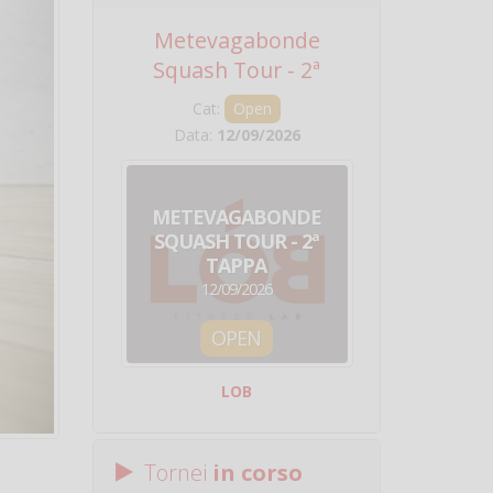
Metevagabonde
Circuito Na
Squash Tour - 2ª
Squadre - 
Tappa
Cat:
Open
Cat:
Squ
Data:
12/09/2026
Data:
19/0
METEVAGABONDE
CIRCU
SQUASH TOUR - 2ª
NAZION
TAPPA
SQUADRE - 
12/09/2026
19/09/
OPEN
SQUA
LOB
Centro Sporti
Tornei
in corso