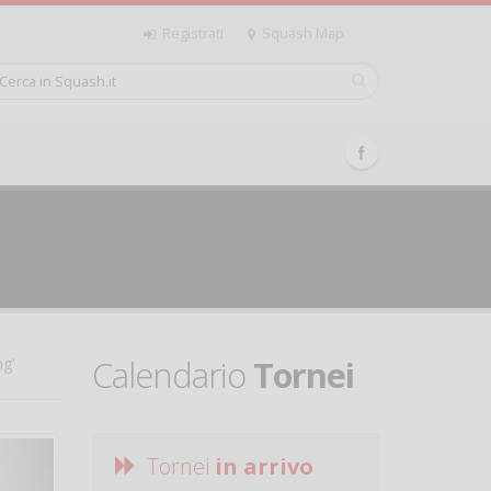
Registrati
Squash Map
Calendario
Tornei
ng'
Tornei
in arrivo