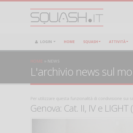
LOGIN
HOME
SQUASH
ATTIVITÀ
HOME
NEWS
L'archivio news sul m
Per utilizzare questa funzionalità di condivisione sui
Genova: Cat. II, IV e LIGHT 