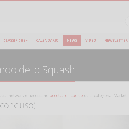
CLASSIFICHE
CALENDARIO
NEWS
VIDEO
NEWSLETTER
ondo dello Squash
 social network è necessario
accettare i cookie
della categoria 'Marketi
(concluso)