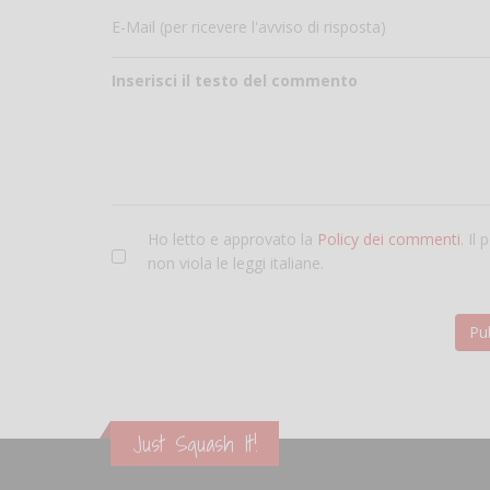
E-Mail (per ricevere l'avviso di risposta)
Inserisci il testo del commento
Ho letto e approvato la
Policy dei commenti
. Il
non viola le leggi italiane.
Just Squash It!