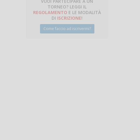
VUOI PARTECIPARE A UN
TORNEO? LEGGI IL
talano
REGOLAMENTO
E LE MODALITÀ
DI
ISCRIZIONE
!
Come faccio ad iscrivermi?