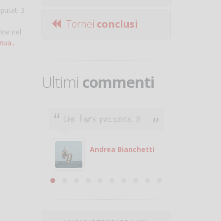
putati 3
Tornei
conclusi
ine nel
nua...
Ultimi
commenti
Che figata pazzesca! :O
Ciao. Son
poco e v
otare
giocare.
 con
puoi gio
Andrea Bianchetti
mero
Michele
are