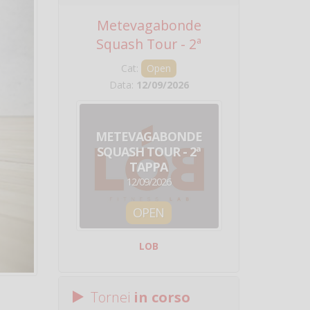
Metevagabonde
Circuito Na
Squash Tour - 2ª
Squadre - 
Tappa
Cat:
Open
Cat:
Squ
Data:
12/09/2026
Data:
19/0
METEVAGABONDE
CIRCU
SQUASH TOUR - 2ª
NAZION
TAPPA
SQUADRE - 
12/09/2026
19/09/
OPEN
SQUA
LOB
Centro Sporti
Tornei
in corso