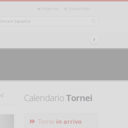
Registrati
Squash Map
Calendario
Tornei
ng'
Tornei
in arrivo