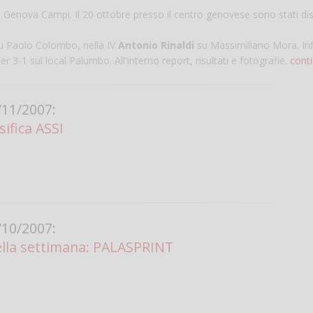
di Genova Campi. Il 20 ottobre presso il centro genovese sono stati dis
su Paolo Colombo, nella IV
Antonio Rinaldi
su Massimiliano Mora. Inf
er 3-1 sul local Palumbo. All'interno report, risultati e fotografie.
conti
11/2007:
sifica ASSI
Salve,
come fare per pren
il campo per giocare
un mio amico?
10/2007:
Devo chiamare il nu
della settimana: PALASPRINT
telefonico o si può f
online?
Grazie