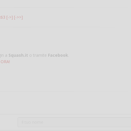
263
[->]
[->>]
gin a
Squash.it
o tramite
Facebook
.
 ORA!