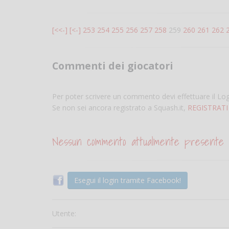
[<<-]
[<-]
253
254
255
256
257
258
259
260
261
262
Commenti dei giocatori
Per poter scrivere un commento devi effettuare il Lo
Se non sei ancora registrato a Squash.it,
REGISTRATI
Nessun commento attualmente presente
Esegui il login tramite Facebook!
Utente: